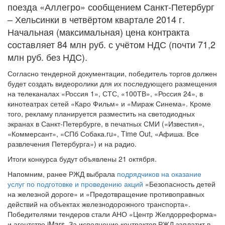
поезда «Аллегро» сообщением Санкт-Петербург
– Хельсинки в четвёртом квартале 2014 г.
Начальная (максимальная) цена контракта
составляет 84 млн руб. с учётом НДС (почти 71,2
млн руб. без НДС).
Согласно тендерной документации, победитель торгов должен
будет создать видеоролики для их последующего размещения
на телеканалах «Россия 1», СТС, «100ТВ», «Россия 24», в
кинотеатрах сетей «Каро Фильм» и «Мираж Синема». Кроме
того, рекламу планируется разместить на светодиодных
экранах в Санкт-Петербурге, в печатных СМИ («Известия»,
«Коммерсант», «СПб Собака.ru», Time Out, «Афиша. Все
развлечения Петербурга») и на радио.
Итоги конкурса будут объявлены 21 октября.
Напомним, ранее РЖД выбрала
подрядчиков на оказание
услуг по подготовке и проведению акций
«Безопасность детей
на железной дороге» и «Предотвращение противоправных
действий на объектах железнодорожного транспорта».
Победителями тендеров стали АНО «Центр Желдорреформа»
и агентство iMars. За исполнение контрактов РЖД заплатит в