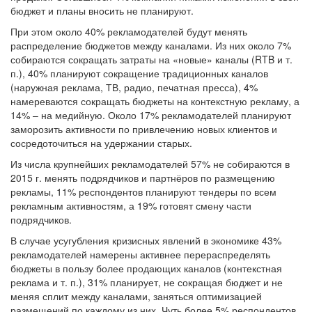
бюджет и планы вносить не планируют.
При этом около 40% рекламодателей будут менять
распределение бюджетов между каналами. Из них около 7%
собираются сокращать затраты на «новые» каналы (RTB и т.
п.), 40% планируют сокращение традиционных каналов
(наружная реклама, ТВ, радио, печатная пресса), 4%
намереваются сокращать бюджеты на контекстную рекламу, а
14% – на медийную. Около 17% рекламодателей планируют
заморозить активности по привлечению новых клиентов и
сосредоточиться на удержании старых.
Из числа крупнейших рекламодателей 57% не собираются в
2015 г. менять подрядчиков и партнёров по размещению
рекламы, 11% респондентов планируют тендеры по всем
рекламным активностям, а 19% готовят смену части
подрядчиков.
В случае усугубления кризисных явлений в экономике 43%
рекламодателей намерены активнее перераспределять
бюджеты в пользу более продающих каналов (контекстная
реклама и т. п.), 31% планирует, не сокращая бюджет и не
меняя сплит между каналами, заняться оптимизацией
размещений по каждому из них. Чуть более 5% респондентов