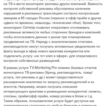
на ТВ и вести мониторинг рекламы других компаний. Важность
контроля собственной рекламы обусловлена наличием
нарушений в рекламных трансляциях согласно контрольным
замерам в 85 городах России (перенос в офф-прайм и другие
сдвиги по времени, невыходы, технические сбои). Кроме того,
мониторинг Comexp позволит оперативно отслеживать
рекламные активности любых сторонних брендов и компаний,
чтобы использовать данные о рынке при планировании
продвижения на ТВ. Наряду с аналитическими отчетами,
рекламодатели смогут получать мгновенные уведомления по
факту выхода в эфир нового креатива конкурентов или
подключить услугу «не тот клип в эфире» для оперативного
контроля собственных размещений.
В рамках услуги TV-Monitoring.Pro помимо базовых отчетов
мониторинга ТВ-рекламы (бренд, рекламодатель, товар/
услуга, тип рекламы и др.) может предоставляться
расширенная аналитика по запросу рекламодателей и их
агентств. Например, можно получать описания
интересующего креатива и размещения конкурентов: сюжеты,
слоганы, прайм/офф-прайм, номер ролика в блоке и т.д.
Таким образом, пользователям услуги будет доступна как
агрегированная статистика по любым брендам и товарным