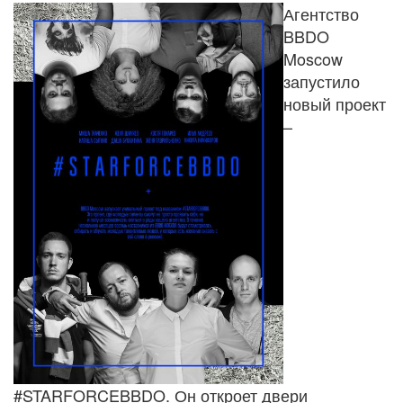
Агентство
BBDO
Moscow
запустило
новый проект
–
#STARFORCEBBDO. Он откроет двери