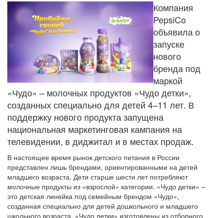
Компания
PepsiCo
объявила о
запуске
нового
бренда под
маркой
«Чудо» – молочных продуктов «Чудо детки»,
созданных специально для детей 4
–
11 лет. В
поддержку нового продукта запущена
национальная маркетинговая кампания на
телевидении, в диджитал и в местах продаж.
В настоящее время рынок детского питания в России
представлен лишь брендами, ориентированными на детей
младшего возраста. Дети старше шести лет потребляют
молочные продукты из «взрослой» категории. «Чудо детки» –
это детская линейка под семейным брендом «Чудо»,
созданная специально для детей дошкольного и младшего
школьного возраста. «Чудо детки» изготовлены из отборного