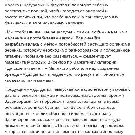
молока и натуральных фруктов и помогают ребёнку
перекусить с пользой, чтобы зарядиться энергией и
восстановить силы, что особенно важно при ежедневных
физических и эмоциональных нагрузках.
«Мы отобрали лучшие рецептуры и самые любимые нашими
маленькими потребителями вкусы. Вся линейка
разрабатывалась с учётом потребностей растущего организма
ребёнка, которому необходимо разнообразное и полноценное
питание, чтобы активно развиваться, – комментирует
Маргарита Молодых, директор по маркетингу категории
«Детское питание». – Мы много работали над созданием
бренда «Чудо детки» и надеемся, что результат понравится
как детям, так и мамам».
Продукция «Чудо детки» выпускается в фиолетовой упаковке с
давно знакомыми мамам и полюбившимися детям героями
Здрайверами. Эти персонажи также встречаются в новых
рекламных роликах бренда. Так, 28 сентября стартовал
анимационный ролик «Весёлое видео». На этот раз у
Здрайверов появилась серьёзная миссия: вместе с «Чудо
детками» герои борются с Печалькой – новым персонажем,
который всячески пытается помешать веселью и хорошему