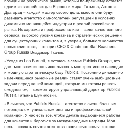
позиции на российском рынке, который по-прежнему остается
одним из важнейших для Европы и мира. Татьяна, Антон и
Драгорад – каждый мастер своего дела, вместе они будут
развивать агентство с многолетней репутацией в условиях
динамично меняющейся индустрии и реалий российского
рынка. Их харизма и профессионализм – залог качественного
сервиса, высокого уровня креатива и стратегических решений
для существующих клиентов и, я уверен, большого количества
новых клиентов», – говорит CEO & Chairman Star Reachers
Group Russia Владимир Ткачев.
«Уходя из Leo Burnett, я остаюсь в семье Publicis Groupe, что
дает мне возможность использовать мое креативное наследие
и мощную стратегическую базу Publicis. Постоянно динамично
изменяющиеся рыночные реалии ставят очень амбициозные
задачи перед нашей командой, которые мы готовы решать
ежедневно», – комментирует управляющий директор Publicis
Russia Татьяна Шумилович.
«Я считаю, что Publicis Russia – агентство с очень большим
потенциалом, уникальным опытом и профессиональной
командой. У нас есть все, чтобы делать выдающиеся работы
для клиентов и бороться за международные награды. Моя
цель – создать внутри агентства творческую среду, которая