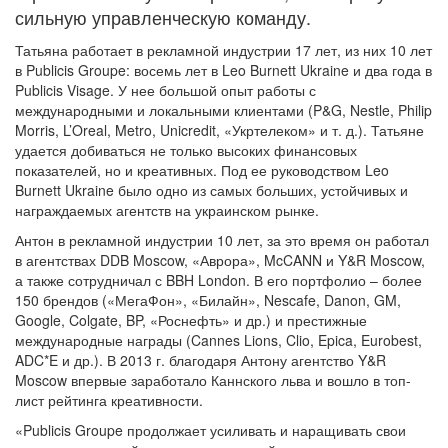
сильную управленческую команду.
Татьяна работает в рекламной индустрии 17 лет, из них 10 лет
в Publicis Groupe: восемь лет в Leo Burnett Ukraine и два года в
Publicis Visage. У нее большой опыт работы с
международными и локальными клиентами (P&G, Nestle, Philip
Morris, L’Oreal, Metro, Unicredit, «Укртелеком» и т. д.). Татьяне
удается добиваться не только высоких финансовых
показателей, но и креативных. Под ее руководством Leo
Burnett Ukraine было одно из самых больших, устойчивых и
награждаемых агентств на украинском рынке.
Антон в рекламной индустрии 10 лет, за это время он работал
в агентствах DDB Moscow, «Аврора», McCANN и Y&R Moscow,
а также сотрудничал с BBH London. В его портфолио – более
150 брендов («МегаФон», «Билайн», Nescafe, Danon, GM,
Google, Colgate, BP, «Роснефть» и др.) и престижные
международные награды (Cannes Lions, Clio, Epica, Eurobest,
ADC*E и др.). В 2013 г. благодаря Антону агентство Y&R
Moscow впервые заработало Каннского льва и вошло в топ-
лист рейтинга креативности.
«Publicis Groupe продолжает усиливать и наращивать свои