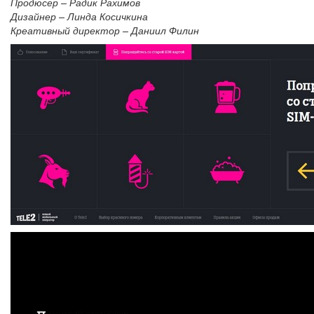
Продюсер – Радик Рахимов
Дизайнер – Линда Косичкина
Креативный директор – Даниил Филин