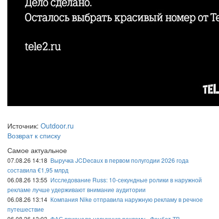
Источник:
Outdoor.ru
Возврат к списку
Самое актуальное
07.08.26 14:18
Выручка JCDecaux в первом полугодии 2026 года
составила €1,95 млрд
06.08.26 13:55
Исследование Russ: 10-секундные ролики в наружной
рекламе лучше удерживают внимание аудитории
06.08.26 13:14
Компания Nike отправила наружную рекламу в речное
путешествие
06.08.26 13:03
ФАС признала наружную рекламу «Фонбет ТВ»