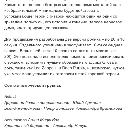
Кроме того, на фоне быстрых многоплановых монтажей наш
изобразительный минимализм будет действовать
успокаивающе: герой с гитарой находится один на один со
зрителем, только он, его история и конечно, теплое неоновое
дéмо, иллюстрирующее рассказ».
Для продвижения разработаны две версии ролика – по 20 и 10
секунд. Отдельного упоминания заслуживает 10-ти секундная
версия. Ведь в ней всего 10 слов (а вставить-то можно все
20!). Это позволило исполнителю немного поимпровизировать
с вокалом, вспомнить лучшие образцы из классики блюза и
рока, такие как Led Zeppelin и Deep Purplе, и, возможно, чуткое
ухо меломана услышит их отголоски в этой короткой версии.
Состав творческой группы:
Actavis
Директор бизнес подразделения - Юрий Аржинт
Бренд-менеджеры - Петр Зиновьев, Александра Красникова
Агентство Arena Magic Box
Креативный директор - Александр Неруш