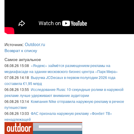
Источник:
Outdoor.ru
Возврат к списку
Самое актуальное
08.08.26 15:08
«Яндекс» займётся размещением рекламы на
медиафасаде на здании московского бизнес-центра «Парк Мира»
07.08.26 14:18
Выручка JCDecaux в первом полугодии 2026 года
составила €1,95 млрд
06.08.26 13:55
Исследование Russ: 10-секундные ролики в наружной
рекламе лучше удерживают внимание аудитории
06.08.26 13:14
Компания Nike отправила наружную рекламу в речное
путешествие
06.08.26 13:03
ФАС признала наружную рекламу «Фонбет ТВ»
ненадлежащей