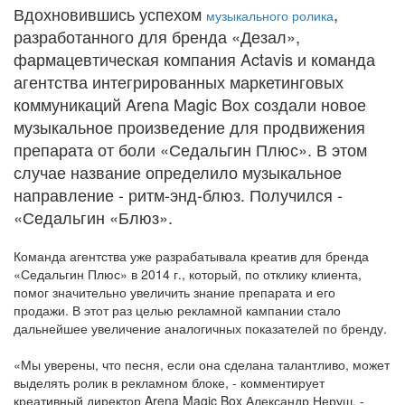
Вдохновившись успехом
,
музыкального ролика
разработанного для бренда «Дезал»,
фармацевтическая компания Actavis и команда
агентства интегрированных маркетинговых
коммуникаций Arena Magic Box создали новое
музыкальное произведение для продвижения
препарата от боли «Седальгин Плюс». В этом
случае название определило музыкальное
направление - ритм-энд-блюз. Получился -
«Седальгин «Блюз».
Команда агентства уже разрабатывала креатив для бренда
«Седальгин Плюс» в 2014 г., который, по отклику клиента,
помог значительно увеличить знание препарата и его
продажи. В этот раз целью рекламной кампании стало
дальнейшее увеличение аналогичных показателей по бренду.
«Мы уверены, что песня, если она сделана талантливо, может
выделять ролик в рекламном блоке, - комментирует
креативный директор Arena Magic Box Александр Неруш. -