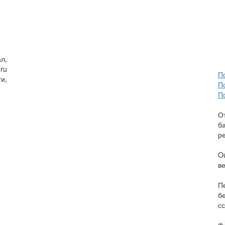
л,
ru
П
и,
П
П
О
б
р
O
в
П
б
сс