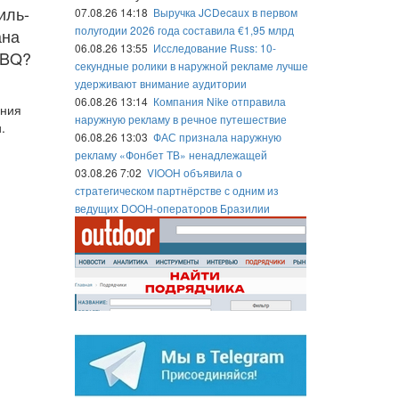
иль-
07.08.26 14:18
Выручка JCDecaux в первом
полугодии 2026 года составила €1,95 млрд
ана
06.08.26 13:55
Исследование Russ: 10-
BBQ?
секундные ролики в наружной рекламе лучше
удерживают внимание аудитории
06.08.26 13:14
Компания Nike отправила
ания
наружную рекламу в речное путешествие
.
06.08.26 13:03
ФАС признала наружную
рекламу «Фонбет ТВ» ненадлежащей
03.08.26 7:02
VIOOH объявила о
стратегическом партнёрстве с одним из
ведущих DOOH-операторов Бразилии