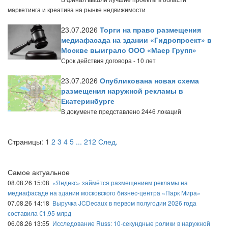
маркетинга и креатива на рынке недвижимости
23.07.2026
Торги на право размещения
медиафасада на здании «Гидропроект» в
Москве выиграло ООО «Маер Групп»
Срок действия договора - 10 лет
23.07.2026
Опубликована новая схема
размещения наружной рекламы в
Екатеринбурге
В документе представлено 2446 локаций
Страницы:
1
2
3
4
5
...
212
След.
Самое актуальное
08.08.26 15:08
«Яндекс» займётся размещением рекламы на
медиафасаде на здании московского бизнес-центра «Парк Мира»
07.08.26 14:18
Выручка JCDecaux в первом полугодии 2026 года
составила €1,95 млрд
06.08.26 13:55
Исследование Russ: 10-секундные ролики в наружной