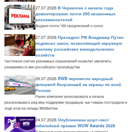
27.07.2026
В Черкесске с начала года
демонтировано почти 200 незаконных
рекламносителей
Выдано почти 160 предписаний о сносе
27.07.2026
Президент РФ Владимир Путин
подписал закон, позволяющий наружную
рекламу российских винодельческих
хозяйств
Частичное снятие рекламных ограничений позволит увеличить
узнаваемость вин российского производства
26.07.2026
RWB перенесла народный
флешмоб #корзинавб на экраны по всей
России
Ранее компания анонсировала и начала
реализовывать ряд мер поддержки продавцов, чьи товары пострадали в
ходе атак на склады Wildberries
24.07.2026
Опубликован шорт-лист
юбилейной премии WOW Awards 2026
В финал вышли лучшие проекты в области