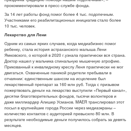
прокомментировали в пресс-службе фонда.
За 14 лет работы фонд помог более 4 тыс. подопечным.
Участниками его реабилитационных инициатив стало более
10 тыс. человек.
Лекарство для Лени
Одним из самых ярких случаев, когда медиабизнес помог
ребенку, стала история астраханского малыша Лени
Ямковского, о которой в 2020 г.узнала практически вся страна.
Доктор нашел у мальчика спинальную мышечную атрофию.
Прикованный к инвалидному креслу Леня практически не мог
двигаться. Охваченные паникой родители пребывали в
отчаянии: единственным шансом на исцеление был
лекарственный препарат за 160 млн руб. Тогда с призывом
пожертвовать деньги на лекарство выступили «Первый канал»,
десятки благотворительных фондов, тысячи волонтеров и
даже миллиардер Алишер Усманов. MAER транслировал этот
посыл в крупнейшие города России через медиаэкраны –
количество контактов с аудиторией превысило 80 млн. В
результате необходимые деньги получилось собрать за девять
месяцев.