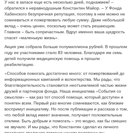
У нас в запасе еще есть несколько дней, поднажмем! –
обратился к неравнодушным Константин Майор. – У Фонда
Хабенского безупречная репутация, поэтому в нем можно не
сомневаться и пожертвовать любую сумму. Даже небольшой
вклад – очень ценен, поскольку может стать решающим.
Главное – быть сопричастным. Вдруг именно ваша щедрость
спасет «маленькую жизнь».
Акция уже собрала больше полумиллиона рублей. В прошлом
году ее участниками стало 83 человека. Благодаря им семь
детей получили медицинскую помощь и прошли
реабилитацию.
«Способов помогать достаточно много: от пожертвований до
информационных кампаний и волонтерства. Мы рады, что
благотворительность становится неотъемлемой частью жизни
друзей и партнеров фонда. Наша инициатива «События со
смыслом» – как раз тот способ помощи, который доступен и
понятен всем. Первый раз многие сомневаются, как близкие
воспримут инициативу. Но после публикации и рассказа о том,
что любой вклад имеет значение, получают положительные
отклики. Быть добрым и помогать – это модно, как бы смешно
не звучало. И мы рады, что Константин сделал из личного
праздника традицию помощи нашим подопечным», –