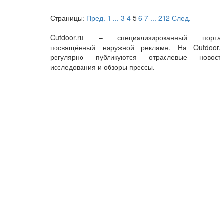
Страницы:
Пред.
1
...
3
4
5
6
7
...
212
След.
Outdoor.ru – специализированный порта
посвящённый наружной рекламе. На Outdoor.
регулярно публикуются отраслевые новост
исследования и обзоры прессы.