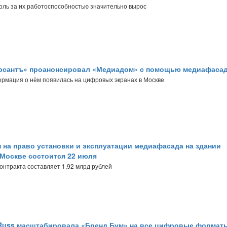
оль за их работоспособностью значительно вырос
рсантъ» проанонсировал «Медиадом» с помощью медиафаса
рмация о нём появилась на цифровых экранах в Москве
 на право установки и эксплуатации медиафасада на здании
 Москве состоится 22 июля
онтракта составляет 1,92 млрд рублей
Russ масштабировала «Бренд Бум» на все цифровые формат