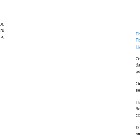
л,
ru
П
и,
П
П
О
б
р
O
в
П
б
сс
©
з