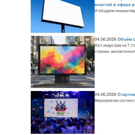
властей в сфере 
И обсудили инициативу
04.06.2026
Объём o
Рост индустрии на 7,1
стороны высокотехнол
04.06.2026
Стартов
Мероприятие состоитс