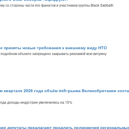
ку со стороны части его фанатов и участников группы Black Sabbath
е приняты новые требования к внешнему виду НТО
на подобном объекте запрещено закрывать рекламой всю витрину
м квартале 2026 года объём ooh-рынка Великобритании сост
года доходы индустрии увеличились на 15%
ие депутаты предлагают продлить полномочия региональны