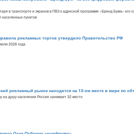
аря в транспорте и экранов в ПВЗ к адресной программе «Бренд Бума» его о
0 населенных пунктов
равила рекламных торгов утвердило Правительство РФ
июля 2026 года
кий рекламный рынок находится на 13-ом месте в мире по об
у на душу населения Россия занимает 32 место
рного Оззи Осборна «оцифруют»