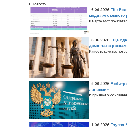
Новости
16.06.2026
ГК «Род
медиарекламного 
В марте этот показате
16.06.2026
Ещё одн
демонтаже реклам
Ранее ведомство потр
15.06.2026
Арбитра
линиями»
И признал обоснованн
11.06.2026
Группа 