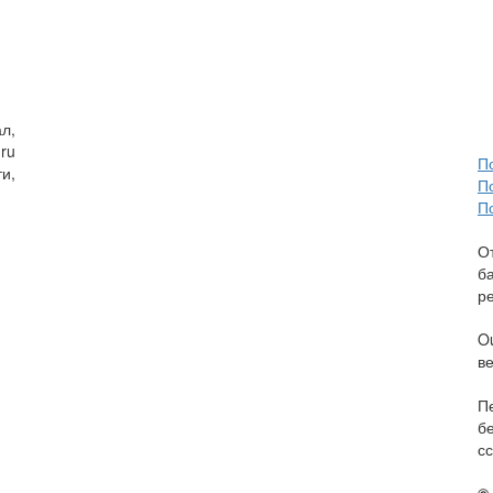
л,
ru
П
и,
П
П
О
б
р
O
в
П
б
сс