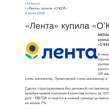
Новости
«Лента» купила «О’КЕЙ»
2 июня 2026
«Лента» купила «О’
МКПАО
компа
«О’КЕ
В пери
торгов
распре
распол
(25 ма
(семь магазинов), Приволжский (семь магазинов) и 
Сделка структурирована без денежной составляюще
приобретаемой компании в качестве оплаты за 100%
долг / EBITDA останется в нижней границе целевого
не менее 7%.