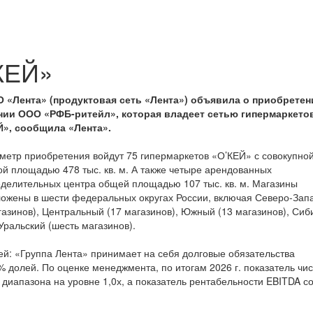
КЕЙ»
 «Лента» (
п
родуктовая сеть «Лента») объявила о приобретен
нии ООО «РФБ-ритейл», которая владеет сетью гипермаркето
Й», сообщила
«Лента».
метр приобретения войдут 75 гипермаркетов «О’КЕЙ» с совокупно
ой площадью 478 тыс. кв. м. А также четыре арендованных
делительных центра общей площадью 107 тыс. кв. м. Магазины
ожены в шести федеральных округах России, включая Северо-Зап
газинов), Центральный (17 магазинов), Южный (13 магазинов), Сиб
Уральский (шесть магазинов).
й: «Группа Лента» принимает на себя долговые обязательства
 долей. По оценке менеджмента, по итогам 2026 г. показатель чи
 диапазона на уровне 1,0х, а показатель рентабельности EBITDA с