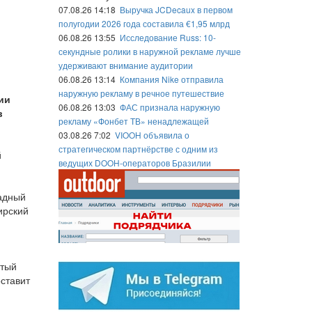
07.08.26 14:18
Выручка JCDecaux в первом
полугодии 2026 года составила €1,95 млрд
06.08.26 13:55
Исследование Russ: 10-
секундные ролики в наружной рекламе лучше
удерживают внимание аудитории
06.08.26 13:14
Компания Nike отправила
наружную рекламу в речное путешествие
ии
06.08.26 13:03
ФАС признала наружную
в
рекламу «Фонбет ТВ» ненадлежащей
03.08.26 7:02
VIOOH объявила о
стратегическом партнёрстве с одним из
й
ведущих DOOH-операторов Бразилии
адный
ирский
стый
оставит