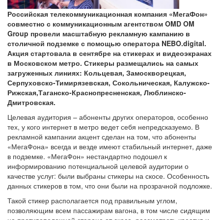
Российская телекоммуникационная компания «МегаФон»
совместно с коммуникационным агентством OMD OM
Group провели масштабную рекламную кампанию в
столичной подземке с помощью оператора NEBO.digital.
Акция стартовала в сентябре на стикерах и видеоэкранах
в Московском метро. Стикеры размещались на самых
загруженных линиях: Кольцевая, Замоскворецкая,
Серпуховско-Тимирязевская, Сокольническая, Калужско-
Рижская,Таганско-Краснопресненская, Люблинско-
Дмитровская.
Целевая аудитория – абоненты других операторов, особенно
тех, у кого интернет в метро ведет себя непредсказуемо. В
рекламной кампании акцент сделан на том, что абоненты
«МегаФона» всегда и везде имеют стабильный интернет, даже
в подземке. «МегаФон» нестандартно подошел к
информированию потенциальной целевой аудитории о
качестве услуг: были выбраны стикеры на скосе. Особенность
данных стикеров в том, что они были на прозрачной подложке.
Такой стикер располагается под правильным углом,
позволяющим всем пассажирам вагона, в том числе сидящим