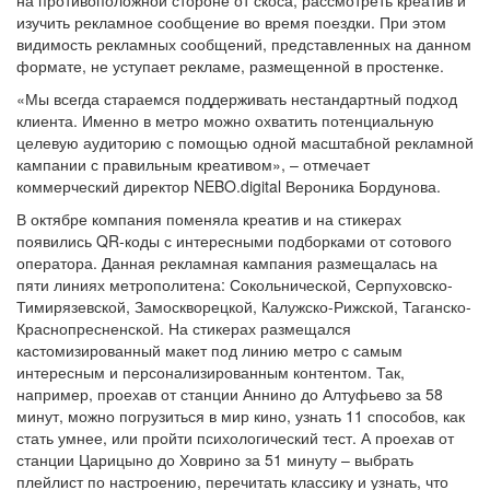
на противоположной стороне от скоса, рассмотреть креатив и
изучить рекламное сообщение во время поездки. При этом
видимость рекламных сообщений, представленных на данном
формате, не уступает рекламе, размещенной в простенке.
«Мы всегда стараемся поддерживать нестандартный подход
клиента. Именно в метро можно охватить потенциальную
целевую аудиторию с помощью одной масштабной рекламной
кампании с правильным креативом», – отмечает
коммерческий директор NEBO.digital Вероника Бордунова.
В октябре компания поменяла креатив и на стикерах
появились QR-коды с интересными подборками от сотового
оператора. Данная рекламная кампания размещалась на
пяти линиях метрополитена: Сокольнической, Серпуховско-
Тимирязевской, Замоскворецкой, Калужско-Рижской, Таганско-
Краснопресненской. На стикерах размещался
кастомизированный макет под линию метро с самым
интересным и персонализированным контентом. Так,
например, проехав от станции Аннино до Алтуфьево за 58
минут, можно погрузиться в мир кино, узнать 11 способов, как
стать умнее, или пройти психологический тест. А проехав от
станции Царицыно до Ховрино за 51 минуту – выбрать
плейлист по настроению, перечитать классику и узнать, что