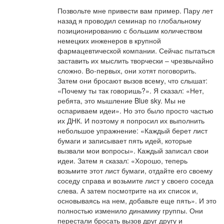
Позвольте мне привести вам пример. Пару лет
назад я проводил семинар по глобальному
позиционированию с большим количеством
немецких инженеров в крупной
фармацевтической компании. Сейчас пытаться
заставить их мыслить творчески – чрезвычайно
сложно. Во-первых, они хотят поговорить.
Затем они бросают вызов всему, что слышат:
«Почему ты так говоришь?». Я сказал: «Нет,
ребята, это мышление Blue sky. Мы не
оспариваем идеи». Но это было просто частью
их ДНК. И поэтому я попросил их выполнить
небольшое упражнение: «Каждый берет лист
бумаги и записывает пять идей, которые
вызвали мои вопросы». Каждый записал свои
идеи. Затем я сказал: «Хорошо, теперь
возьмите этот лист бумаги, отдайте его своему
соседу справа и возьмите лист у своего соседа
слева. А затем посмотрите на их список и,
основываясь на нем, добавьте еще пять». И это
полностью изменило динамику группы. Они
перестали бросать вызов друг другу и