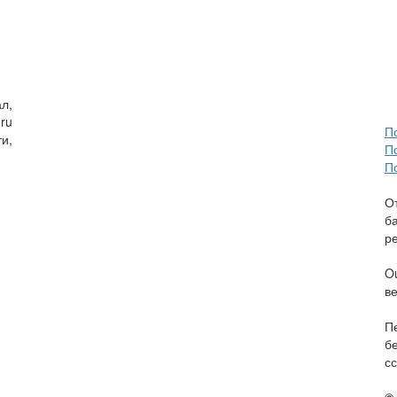
л,
ru
П
и,
П
П
О
б
р
O
в
П
б
сс