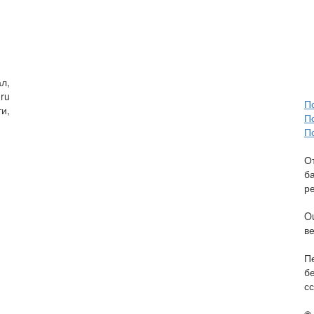
л,
ru
П
и,
П
П
О
б
р
O
в
П
б
сс