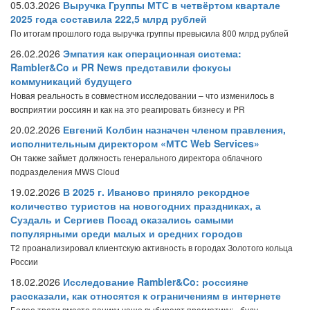
05.03.2026
Выручка Группы МТС в четвёртом квартале
2025 года составила 222,5 млрд рублей
По итогам прошлого года выручка группы превысила 800 млрд рублей
26.02.2026
Эмпатия как операционная система:
Rambler&Co и PR News представили фокусы
коммуникаций будущего
Новая реальность в совместном исследовании – что изменилось в
восприятии россиян и как на это реагировать бизнесу и PR
20.02.2026
Евгений Колбин назначен членом правления,
исполнительным директором «МТС Web Services»
Он также займет должность генерального директора облачного
подразделения MWS Cloud
19.02.2026
В 2025 г. Иваново приняло рекордное
количество туристов на новогодних праздниках, а
Суздаль и Сергиев Посад оказались самыми
популярными среди малых и средних городов
T2 проанализировал клиентскую активность в городах Золотого кольца
России
18.02.2026
Исследование Rambler&Co: россияне
рассказали, как относятся к ограничениям в интернете
Более трети вместо паники чаще выбирают прагматику: «буду