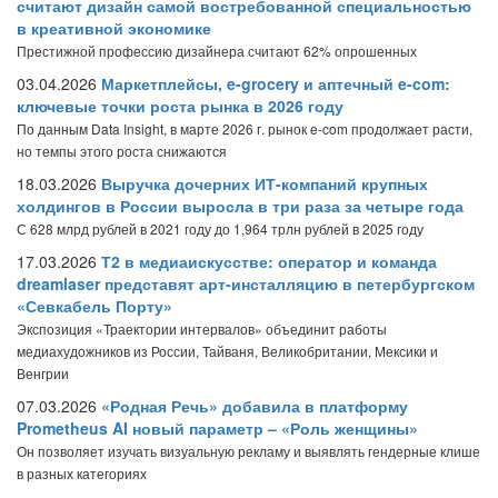
считают дизайн самой востребованной специальностью
в креативной экономике
Престижной профессию дизайнера считают 62% опрошенных
03.04.2026
Маркетплейсы, e-grocery и аптечный e-com:
ключевые точки роста рынка в 2026 году
По данным Data Insight, в марте 2026 г. рынок e-com продолжает расти,
но темпы этого роста снижаются
18.03.2026
Выручка дочерних ИТ-компаний крупных
холдингов в России выросла в три раза за четыре года
С 628 млрд рублей в 2021 году до 1,964 трлн рублей в 2025 году
17.03.2026
Т2 в медиаискусстве: оператор и команда
dreamlaser представят арт-инсталляцию в петербургском
«Севкабель Порту»
Экспозиция «Траектории интервалов» объединит работы
медиахудожников из России, Тайваня, Великобритании, Мексики и
Венгрии
07.03.2026
«Родная Речь» добавила в платформу
Prometheus AI новый параметр – «Роль женщины»
Он позволяет изучать визуальную рекламу и выявлять гендерные клише
в разных категориях