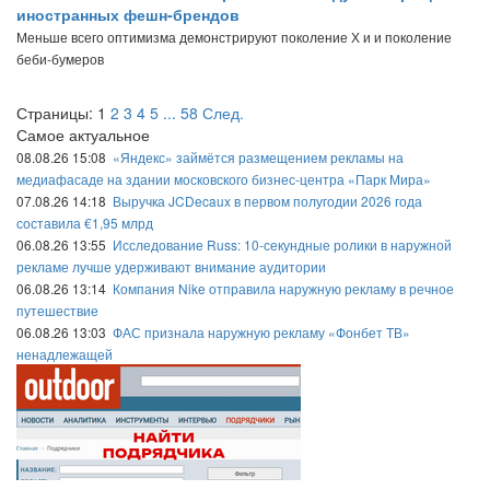
иностранных фешн-брендов
Меньше всего оптимизма демонстрируют поколение Х и и поколение
беби-бумеров
Страницы:
1
2
3
4
5
...
58
След.
Самое актуальное
08.08.26 15:08
«Яндекс» займётся размещением рекламы на
медиафасаде на здании московского бизнес-центра «Парк Мира»
07.08.26 14:18
Выручка JCDecaux в первом полугодии 2026 года
составила €1,95 млрд
06.08.26 13:55
Исследование Russ: 10-секундные ролики в наружной
рекламе лучше удерживают внимание аудитории
06.08.26 13:14
Компания Nike отправила наружную рекламу в речное
путешествие
06.08.26 13:03
ФАС признала наружную рекламу «Фонбет ТВ»
ненадлежащей