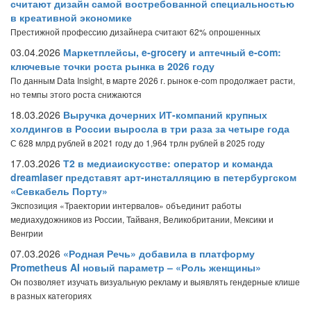
считают дизайн самой востребованной специальностью
в креативной экономике
Престижной профессию дизайнера считают 62% опрошенных
03.04.2026
Маркетплейсы, e-grocery и аптечный e-com:
ключевые точки роста рынка в 2026 году
По данным Data Insight, в марте 2026 г. рынок e-com продолжает расти,
но темпы этого роста снижаются
18.03.2026
Выручка дочерних ИТ-компаний крупных
холдингов в России выросла в три раза за четыре года
С 628 млрд рублей в 2021 году до 1,964 трлн рублей в 2025 году
17.03.2026
Т2 в медиаискусстве: оператор и команда
dreamlaser представят арт-инсталляцию в петербургском
«Севкабель Порту»
Экспозиция «Траектории интервалов» объединит работы
медиахудожников из России, Тайваня, Великобритании, Мексики и
Венгрии
07.03.2026
«Родная Речь» добавила в платформу
Prometheus AI новый параметр – «Роль женщины»
Он позволяет изучать визуальную рекламу и выявлять гендерные клише
в разных категориях