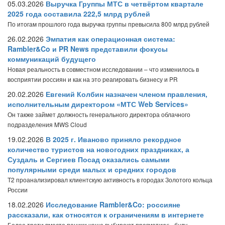
05.03.2026
Выручка Группы МТС в четвёртом квартале
2025 года составила 222,5 млрд рублей
По итогам прошлого года выручка группы превысила 800 млрд рублей
26.02.2026
Эмпатия как операционная система:
Rambler&Co и PR News представили фокусы
коммуникаций будущего
Новая реальность в совместном исследовании – что изменилось в
восприятии россиян и как на это реагировать бизнесу и PR
20.02.2026
Евгений Колбин назначен членом правления,
исполнительным директором «МТС Web Services»
Он также займет должность генерального директора облачного
подразделения MWS Cloud
19.02.2026
В 2025 г. Иваново приняло рекордное
количество туристов на новогодних праздниках, а
Суздаль и Сергиев Посад оказались самыми
популярными среди малых и средних городов
T2 проанализировал клиентскую активность в городах Золотого кольца
России
18.02.2026
Исследование Rambler&Co: россияне
рассказали, как относятся к ограничениям в интернете
Более трети вместо паники чаще выбирают прагматику: «буду