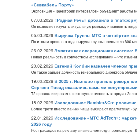
«Севкабель Порту»
Экспозиция «Траектории интервалов» объединит работы ме
07.03.2026
«Родная Речь» добавила в платформ
Он позволяет изучать визуальную рекламу и выявлять генд
05.03.2026
Выручка Группы МТС в четвёртом ква
По итогам прошлого года выручка группы превысила 800 мл
26.02.2026
Эмпатия как операционная система:
Новая реальность в совместном исследовании – что изменил
20.02.2026
Евгений Колбин назначен членом пр
Он также займет должность генерального директора облач
19.02.2026
В 2025 г. Иваново приняло рекордное
Сергиев Посад оказались самыми популярными
T2 проанализировал клиентскую активность в городах Золот
18.02.2026
Исследование Rambler&Co: россияне р
Более трети вместо паники чаще выбирают прагматику: «бу
22.01.2026
Исследование «МТС AdTech»: маркет
2026 году
Рост расходов на рекламу в нынешнем году. прогнозируют