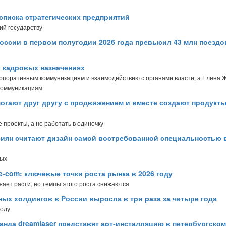
списка стратегических предприятий
ий государству
оссии в первом полугодии 2026 года превысил 43 млн поездо
х кадровых назначениях
орпоративным коммуникациям и взаимодействию с органами власти, а Елена 
коммуникациям
огают друг другу с продвижением и вместе создают продукты
 проекты, а не работать в одиночку
сиян считают дизайн самой востребованной специальностью 
ных
e-com: ключевые точки роста рынка в 2026 году
лжает расти, но темпы этого роста снижаются
ых холдингов в России выросла в три раза за четыре года
году
манда dreamlaser представят арт-инсталляцию в петербургском