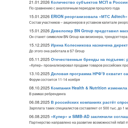
21.01.2026
Количество субъектов МСП в России 
По сравнению с аналогичным периодом прошлого года
15.01.2026
ERION реорганизовала «МТС Adtech»
Состав участников – акционеров в уставном капитале реор
15.01.2026
Девелопер BN Group представил мас
Он станет символом BN Group как визионера, трендсеттера
15.12.2025
Ирина Колесникова назначена дирек
До этого она работала в S7 Group
05.11.2025
Отечественные бренды на подъеме: 
«Купер» проанализировал продажи товаров российских прои
13.10.2025
Деловая программа НРФ’9 охватит с
Форум состоится 11-14 ноября
08.10.2025
Компания Health & Nutrition изменил
В рамках ребрендинга
06.08.2025
В российских компаниях растёт спро
Зарплата таких специалистов составляет от 500 тыс. до 1 
06.08.2025
«Купер» и SIMB-AD заключили соглаш
Партнерство направлено на развитие возможностей retail