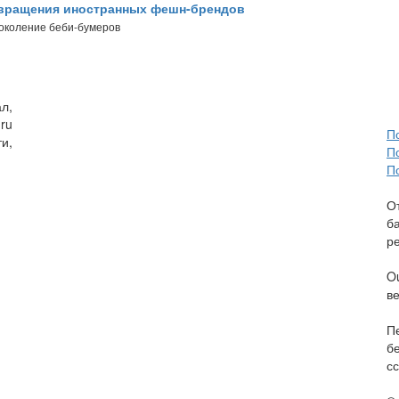
звращения иностранных фешн-брендов
поколение беби-бумеров
л,
ru
П
и,
П
П
О
б
р
O
в
П
б
сс