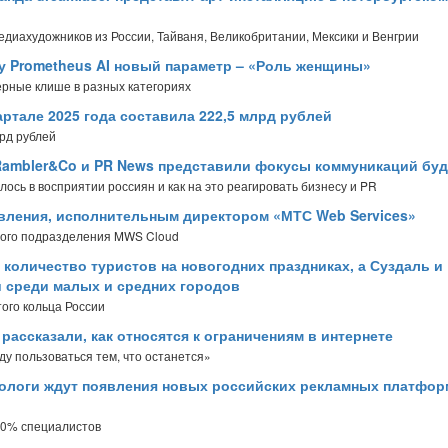
диахудожников из России, Тайваня, Великобритании, Мексики и Венгрии
у Prometheus AI новый параметр – «Роль женщины»
ерные клише в разных категориях
ртале 2025 года составила 222,5 млрд рублей
рд рублей
 Rambler&Co и PR News представили фокусы коммуникаций бу
ось в восприятии россиян и как на это реагировать бизнесу и PR
авления, исполнительным директором «МТС Web Services»
ного подразделения MWS Cloud
 количество туристов на новогодних праздниках, а Суздаль и
 среди малых и средних городов
ого кольца России
ассказали, как относятся к ограничениям в интернете
ду пользоваться тем, что останется»
ологи ждут появления новых российских рекламных платфор
 80% специалистов