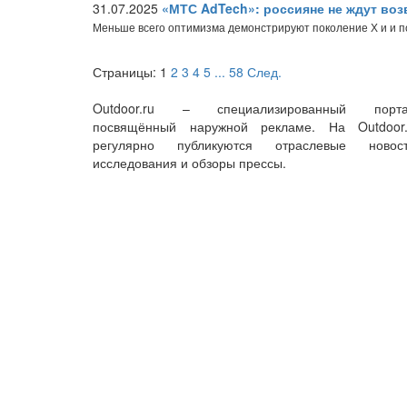
31.07.2025
«МТС AdTech»: россияне не ждут во
Меньше всего оптимизма демонстрируют поколение Х и и 
Страницы:
1
2
3
4
5
...
58
След.
Outdoor.ru – специализированный порта
посвящённый наружной рекламе. На Outdoor.
регулярно публикуются отраслевые новост
исследования и обзоры прессы.