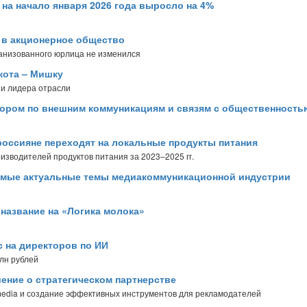
на начало января 2026 года выросло на 4%
 в акционерное общество
ганизованного юрлица не изменился
кота – Мишку
 и лидера отрасли
тором по внешним коммуникациям и связям с общественност
россияне переходят на локальные продукты питания
зводителей продуктов питания за 2023–2025 гг.
амые актуальные темы медиакоммуникационной индустрии
а название на «Логика молока»
с на директоров по ИИ
млн рублей
ение о стратегическом партнерстве
 media и создание эффективных инструментов для рекламодателей