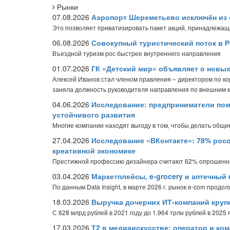
Рынки
07.08.2026
Аэропорт Шереметьево исключён из 
Это позволяет приватизировать пакет акций, принадлежащ
06.08.2026
Совокупный туристический поток в Р
Въездной туризм рос быстрее внутреннего направления
01.07.2026
ГК «Детский мир» объявляет о новы
Алексей Иванов стал членом правления – директором по к
заняла должность руководителя направления по внешним 
04.06.2026
Исследование: предприниматели пом
устойчивого развития
Многие компании находят выгоду в том, чтобы делать общие
27.04.2026
Исследование «ВКонтакте»: 78% рос
креативной экономике
Престижной профессию дизайнера считают 62% опрошен
03.04.2026
Маркетплейсы, e-grocery и аптечный 
По данным Data Insight, в марте 2026 г. рынок e-com продо
18.03.2026
Выручка дочерних ИТ-компаний крупн
С 628 млрд рублей в 2021 году до 1,964 трлн рублей в 2025 
17.03.2026
Т2 в медиаискусстве: оператор и ко