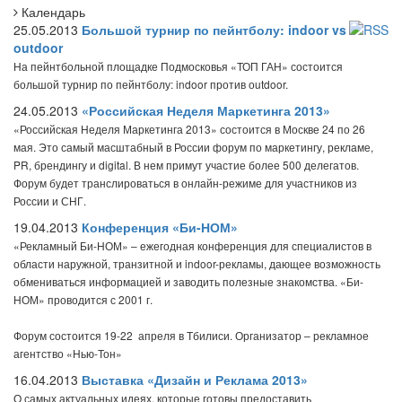
Календарь
25.05.2013
Большой турнир по пейнтболу: indoor vs
outdoor
На пейнтбольной площадке Подмосковья «ТОП ГАН» состоится
большой турнир по пейнтболу: indoor против оutdoor.
24.05.2013
«Российская Неделя Маркетинга 2013»
«Российская Неделя Маркетинга 2013» состоится в Москве 24 по 26
мая. Это самый масштабный в России форум по маркетингу, рекламе,
PR, брендингу и digital. В нем примут участие более 500 делегатов.
Форум будет транслироваться в онлайн-режиме для участников из
России и СНГ.
19.04.2013
Конференция «Би-НОМ»
«Рекламный Би-НОМ» – ежегодная конференция для специалистов в
области наружной, транзитной и indoor-рекламы, дающее возможность
обмениваться информацией и заводить полезные знакомства. «Би-
НОМ» проводится с 2001 г.
Форум состоится 19-22 апреля в Тбилиси. Организатор – рекламное
агентство «Нью-Тон»
16.04.2013
Выставка «Дизайн и Реклама 2013»
О самых актуальных идеях, которые готовы предоставить