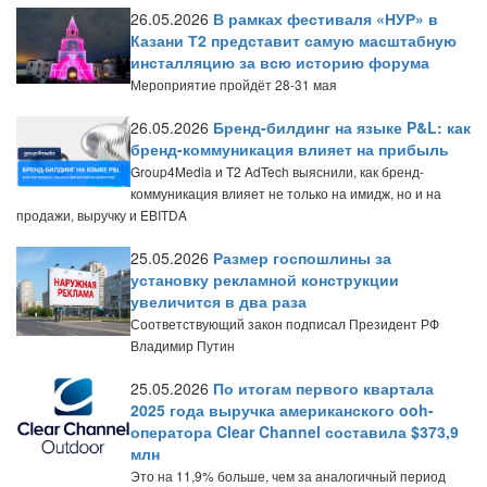
26.05.2026
В рамках фестиваля «НУР» в
Казани Т2 представит самую масштабную
инсталляцию за всю историю форума
Мероприятие пройдёт 28-31 мая
26.05.2026
Бренд-билдинг на языке P&L: как
бренд-коммуникация влияет на прибыль
Group4Media и T2 AdTech выяснили, как бренд-
коммуникация влияет не только на имидж, но и на
продажи, выручку и EBITDA
25.05.2026
Размер госпошлины за
установку рекламной конструкции
увеличится в два раза
Соответствующий закон подписал Президент РФ
Владимир Путин
25.05.2026
По итогам первого квартала
2025 года выручка американского ooh-
оператора Clear Channel составила $373,9
млн
Это на 11,9% больше, чем за аналогичный период