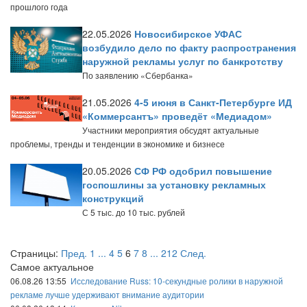
прошлого года
22.05.2026
Новосибирское УФАС
возбудило дело по факту распространения
наружной рекламы услуг по банкротству
По заявлению «Сбербанка»
21.05.2026
4-5 июня в Санкт-Петербурге ИД
«Коммерсантъ» проведёт «Медиадом»
Участники мероприятия обсудят актуальные
проблемы, тренды и тенденции в экономике и бизнесе
20.05.2026
СФ РФ одобрил повышение
госпошлины за установку рекламных
конструкций
С 5 тыс. до 10 тыс. рублей
Страницы:
Пред.
1
...
4
5
6
7
8
...
212
След.
Самое актуальное
06.08.26 13:55
Исследование Russ: 10-секундные ролики в наружной
рекламе лучше удерживают внимание аудитории