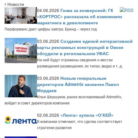
Новости
04.06.2026
Гонка за конверсией: ГК
«КОРТРОС» рассказала об изменениях
маркетинга в девелопменте
Перформанс дает цифры завтра. Бренд – через год
03.06.2026
Создание единой интерактивной
карты рекламных конструкций в Омске
обсудили в региональном УФАС
На ней будут отражены сведения о местах
размещения размещения, их типах, видах и т. д.
03.06.2026
Новым генеральным
директором Admetrix назначен Павел
Мордаев
Илья Шершуков, ранее возглавлявший Admetrix,
войдет в совет директоров компании
02.06.2026
«Лента» купила «О’КЕЙ»
В компании отмечают, что сделка соответствует
стратегии развития