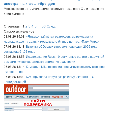
иностранных фешн-брендов
Меньше всего оптимизма демонстрируют поколение Х и и поколение
беби-бумеров
Страницы:
1
2
3
4
5
...
58
След.
Самое актуальное
08.08.26 15:08
«Яндекс» займётся размещением рекламы на
медиафасаде на здании московского бизнес-центра «Парк Мира»
07.08.26 14:18
Выручка JCDecaux в первом полугодии 2026 года
составила €1,95 млрд
06.08.26 13:55
Исследование Russ: 10-секундные ролики в наружной
рекламе лучше удерживают внимание аудитории
06.08.26 13:14
Компания Nike отправила наружную рекламу в речное
путешествие
06.08.26 13:03
ФАС признала наружную рекламу «Фонбет ТВ»
ненадлежащей