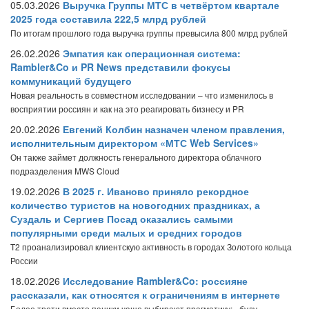
05.03.2026
Выручка Группы МТС в четвёртом квартале
2025 года составила 222,5 млрд рублей
По итогам прошлого года выручка группы превысила 800 млрд рублей
26.02.2026
Эмпатия как операционная система:
Rambler&Co и PR News представили фокусы
коммуникаций будущего
Новая реальность в совместном исследовании – что изменилось в
восприятии россиян и как на это реагировать бизнесу и PR
20.02.2026
Евгений Колбин назначен членом правления,
исполнительным директором «МТС Web Services»
Он также займет должность генерального директора облачного
подразделения MWS Cloud
19.02.2026
В 2025 г. Иваново приняло рекордное
количество туристов на новогодних праздниках, а
Суздаль и Сергиев Посад оказались самыми
популярными среди малых и средних городов
T2 проанализировал клиентскую активность в городах Золотого кольца
России
18.02.2026
Исследование Rambler&Co: россияне
рассказали, как относятся к ограничениям в интернете
Более трети вместо паники чаще выбирают прагматику: «буду