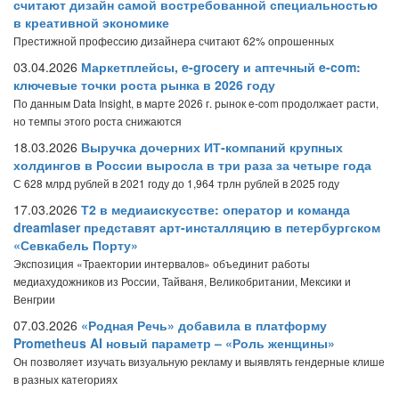
считают дизайн самой востребованной специальностью
в креативной экономике
Престижной профессию дизайнера считают 62% опрошенных
03.04.2026
Маркетплейсы, e-grocery и аптечный e-com:
ключевые точки роста рынка в 2026 году
По данным Data Insight, в марте 2026 г. рынок e-com продолжает расти,
но темпы этого роста снижаются
18.03.2026
Выручка дочерних ИТ-компаний крупных
холдингов в России выросла в три раза за четыре года
С 628 млрд рублей в 2021 году до 1,964 трлн рублей в 2025 году
17.03.2026
Т2 в медиаискусстве: оператор и команда
dreamlaser представят арт-инсталляцию в петербургском
«Севкабель Порту»
Экспозиция «Траектории интервалов» объединит работы
медиахудожников из России, Тайваня, Великобритании, Мексики и
Венгрии
07.03.2026
«Родная Речь» добавила в платформу
Prometheus AI новый параметр – «Роль женщины»
Он позволяет изучать визуальную рекламу и выявлять гендерные клише
в разных категориях