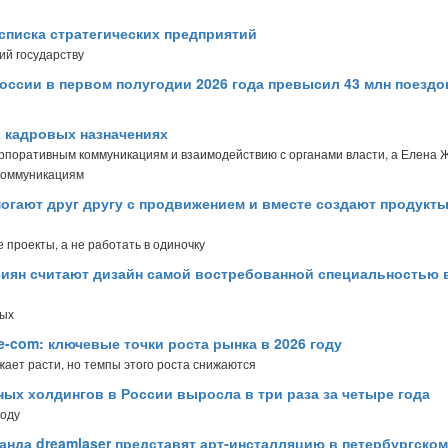
списка стратегических предприятий
ий государству
оссии в первом полугодии 2026 года превысил 43 млн поездо
х кадровых назначениях
орпоративным коммуникациям и взаимодействию с органами власти, а Елена 
коммуникациям
огают друг другу с продвижением и вместе создают продукты
 проекты, а не работать в одиночку
сиян считают дизайн самой востребованной специальностью 
ных
e-com: ключевые точки роста рынка в 2026 году
лжает расти, но темпы этого роста снижаются
ых холдингов в России выросла в три раза за четыре года
году
манда dreamlaser представят арт-инсталляцию в петербургском