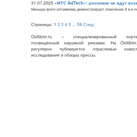
31.07.2025
«МТС AdTech»: россияне не ждут во
Меньше всего оптимизма демонстрируют поколение Х и и 
Страницы:
1
2
3
4
5
...
58
След.
Outdoor.ru – специализированный порта
посвящённый наружной рекламе. На Outdoor.
регулярно публикуются отраслевые новост
исследования и обзоры прессы.