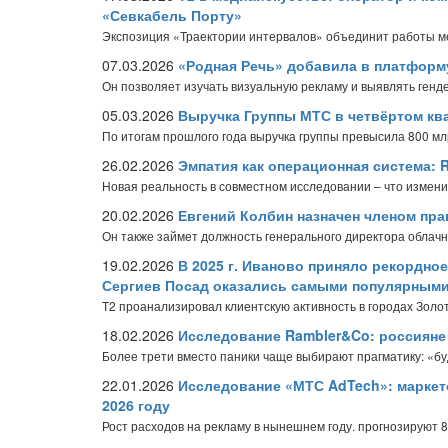
«Севкабель Порту»
Экспозиция «Траектории интервалов» объединит работы ме
07.03.2026
«Родная Речь» добавила в платформ
Он позволяет изучать визуальную рекламу и выявлять генд
05.03.2026
Выручка Группы МТС в четвёртом ква
По итогам прошлого года выручка группы превысила 800 мл
26.02.2026
Эмпатия как операционная система:
Новая реальность в совместном исследовании – что изменил
20.02.2026
Евгений Колбин назначен членом пр
Он также займет должность генерального директора облач
19.02.2026
В 2025 г. Иваново приняло рекордное
Сергиев Посад оказались самыми популярными
T2 проанализировал клиентскую активность в городах Золот
18.02.2026
Исследование Rambler&Co: россияне р
Более трети вместо паники чаще выбирают прагматику: «бу
22.01.2026
Исследование «МТС AdTech»: маркет
2026 году
Рост расходов на рекламу в нынешнем году. прогнозируют