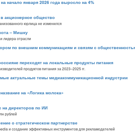
на начало января 2026 года выросло на 4%
 в акционерное общество
ганизованного юрлица не изменился
кота – Мишку
 и лидера отрасли
тором по внешним коммуникациям и связям с общественност
россияне переходят на локальные продукты питания
зводителей продуктов питания за 2023–2025 гг.
амые актуальные темы медиакоммуникационной индустрии
а название на «Логика молока»
с на директоров по ИИ
млн рублей
ение о стратегическом партнерстве
 media и создание эффективных инструментов для рекламодателей