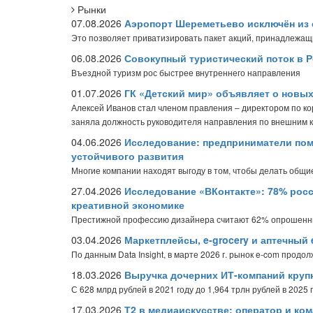
Рынки
07.08.2026
Аэропорт Шереметьево исключён из 
Это позволяет приватизировать пакет акций, принадлежащ
06.08.2026
Совокупный туристический поток в Р
Въездной туризм рос быстрее внутреннего направления
01.07.2026
ГК «Детский мир» объявляет о новы
Алексей Иванов стал членом правления – директором по к
заняла должность руководителя направления по внешним 
04.06.2026
Исследование: предприниматели пом
устойчивого развития
Многие компании находят выгоду в том, чтобы делать общие
27.04.2026
Исследование «ВКонтакте»: 78% рос
креативной экономике
Престижной профессию дизайнера считают 62% опрошен
03.04.2026
Маркетплейсы, e-grocery и аптечный 
По данным Data Insight, в марте 2026 г. рынок e-com продо
18.03.2026
Выручка дочерних ИТ-компаний крупн
С 628 млрд рублей в 2021 году до 1,964 трлн рублей в 2025 
17.03.2026
Т2 в медиаискусстве: оператор и ко