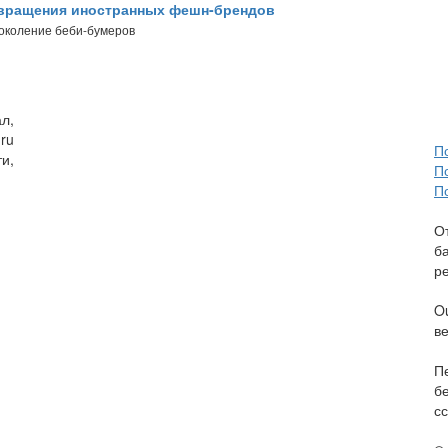
звращения иностранных фешн-брендов
поколение беби-бумеров
л,
ru
П
и,
П
П
О
б
р
O
в
П
б
сс