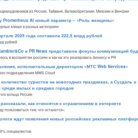
диахудожников из России, Тайваня, Великобритании, Мексики и Венгрии
у Prometheus AI новый параметр – «Роль женщины»
ерные клише в разных категориях
ртале 2025 года составила 222,5 млрд рублей
рд рублей
 Rambler&Co и PR News представили фокусы коммуникаций бу
ось в восприятии россиян и как на это реагировать бизнесу и PR
авления, исполнительным директором «МТС Web Services»
ного подразделения MWS Cloud
 количество туристов на новогодних праздниках, а Суздаль и
 среди малых и средних городов
ого кольца России
ассказали, как относятся к ограничениям в интернете
ду пользоваться тем, что останется»
ологи ждут появления новых российских рекламных платфор
 80% специалистов