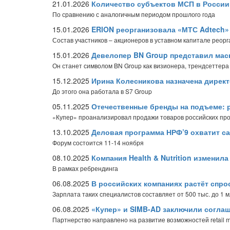
21.01.2026
Количество субъектов МСП в России 
По сравнению с аналогичным периодом прошлого года
15.01.2026
ERION реорганизовала «МТС Adtech»
Состав участников – акционеров в уставном капитале реор
15.01.2026
Девелопер BN Group представил мас
Он станет символом BN Group как визионера, трендсеттера
15.12.2025
Ирина Колесникова назначена дирек
До этого она работала в S7 Group
05.11.2025
Отечественные бренды на подъеме: 
«Купер» проанализировал продажи товаров российских прои
13.10.2025
Деловая программа НРФ’9 охватит с
Форум состоится 11-14 ноября
08.10.2025
Компания Health & Nutrition изменил
В рамках ребрендинга
06.08.2025
В российских компаниях растёт спро
Зарплата таких специалистов составляет от 500 тыс. до 1 
06.08.2025
«Купер» и SIMB-AD заключили соглаш
Партнерство направлено на развитие возможностей retail