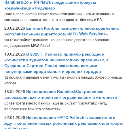
Rambler&Co и PR News представили фокусы
коммуникаций будущего
Новая реальность в совместном исследовании – что изменилось в
восприятии россиян и как на это реагировать бизнесу и PR
20.02.2026
Евгений Колбин назначен членом правления,
исполнительным директором «МТС Web Services»
Он также займет должность генерального директора облачного
подразделения MWS Cloud
19.02.2026
В 2025 г. Иваново приняло рекордное
количество туристов на новогодних праздниках, а
Суздаль и Сергиев Посад оказались самыми
популярными среди малых и средних городов
T2 проанализировал клиентскую активность в городах Золотого кольца
России
18.02.2026
Исследование Rambler&Co: россияне
рассказали, как относятся к ограничениям в интернете
Более трети вместо паники чаще выбирают прагматику: «буду
пользоваться тем, что останется»
22.01.2026
Исследование «МТС AdTech»: маркетологи
ждут появления новых российских рекламных платформ
в 2026 году