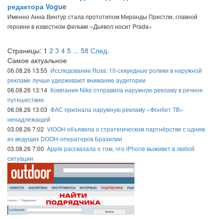
редактора Vogue
Именно Анна Винтур стала прототипом Миранды Пристли, главной
героини в известном фильме «Дьявол носит Prada»
Страницы:
1
2
3
4
5
...
58
След.
Самое актуальное
06.08.26 13:55
Исследование Russ: 10-секундные ролики в наружной
рекламе лучше удерживают внимание аудитории
06.08.26 13:14
Компания Nike отправила наружную рекламу в речное
путешествие
06.08.26 13:03
ФАС признала наружную рекламу «Фонбет ТВ»
ненадлежащей
03.08.26 7:02
VIOOH объявила о стратегическом партнёрстве с одним
из ведущих DOOH-операторов Бразилии
03.08.26 7:00
Apple рассказала о том, что iPhone выживет в любой
ситуации