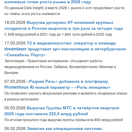
ключевые точки роста рынка в 2026 году
По данным Data Insight, в марте 2026 г. рынок e-com продолжает расти,
но темпы этого роста снижаются
18.03.2026
Выручка дочерних ИТ-компаний крупных
холдингов в России выросла в три раза за четыре года
С 628 млрд рублей в 2021 году до 1,964 трлн рублей в 2025 году
17.03.2026
Т2 в медиаискусстве: оператор и команда
dreamlaser представят арт-инсталляцию в петербургском
«Севкабель Порту»
Экспозиция «Траектории интервалов» объединит работы
медиахудожников из России, Тайваня, Великобритании, Мексики и
Венгрии
07.03.2026
«Родная Речь» добавила в платформу
Prometheus AI новый параметр – «Роль женщины»
Он позволяет изучать визуальную рекламу и выявлять гендерные клише
в разных категориях
05.03.2026
Выручка Группы МТС в четвёртом квартале
2025 года составила 222,5 млрд рублей
По итогам прошлого года выручка группы превысила 800 млрд рублей
26.02.2026
Эмпатия как операционная система: