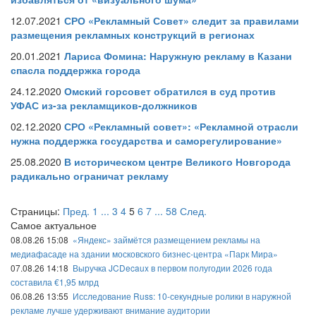
12.07.2021
СРО «Рекламный Совет» следит за правилами
размещения рекламных конструкций в регионах
20.01.2021
Лариса Фомина: Наружную рекламу в Казани
спасла поддержка города
24.12.2020
Омский горсовет обратился в суд против
УФАС из-за рекламщиков-должников
02.12.2020
СРО «Рекламный совет»: «Рекламной отрасли
нужна поддержка государства и саморегулирование»
25.08.2020
В историческом центре Великого Новгорода
радикально ограничат рекламу
Страницы:
Пред.
1
...
3
4
5
6
7
...
58
След.
Самое актуальное
08.08.26 15:08
«Яндекс» займётся размещением рекламы на
медиафасаде на здании московского бизнес-центра «Парк Мира»
07.08.26 14:18
Выручка JCDecaux в первом полугодии 2026 года
составила €1,95 млрд
06.08.26 13:55
Исследование Russ: 10-секундные ролики в наружной
рекламе лучше удерживают внимание аудитории