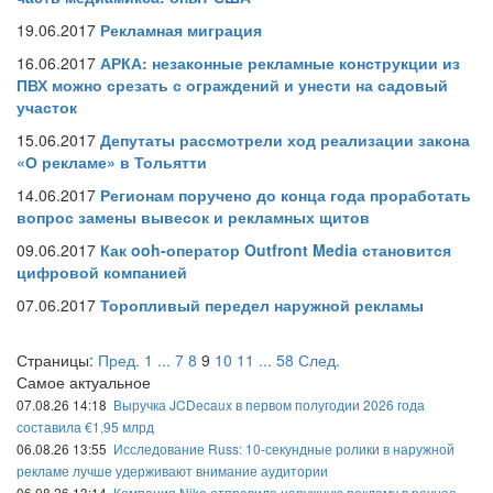
19.06.2017
Рекламная миграция
16.06.2017
АРКА: незаконные рекламные конструкции из
ПВХ можно срезать с ограждений и унести на садовый
участок
15.06.2017
Депутаты рассмотрели ход реализации закона
«О рекламе» в Тольятти
14.06.2017
Регионам поручено до конца года проработать
вопрос замены вывесок и рекламных щитов
09.06.2017
Как ooh-оператор Outfront Media становится
цифровой компанией
07.06.2017
Торопливый передел наружной рекламы
Страницы:
Пред.
1
...
7
8
9
10
11
...
58
След.
Самое актуальное
07.08.26 14:18
Выручка JCDecaux в первом полугодии 2026 года
составила €1,95 млрд
06.08.26 13:55
Исследование Russ: 10-секундные ролики в наружной
рекламе лучше удерживают внимание аудитории
06.08.26 13:14
Компания Nike отправила наружную рекламу в речное