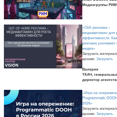
Медиагруппы РИМ
«Ooh-реклама –
медиавитамин для 
эффективности. Ка
реклама усиливает
медиа»
Загрузить материал
архиве:
Загрузить
Валерия
ТКАЧ, генеральны
директор агентств
«Игра на опережен
Programmatic DOOH
2026»
Загрузить материал
архиве:
Загрузить