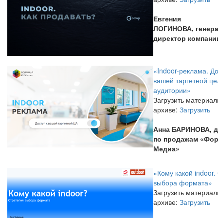
Евгения
ЛОГИНОВА, генер
директор компан
«Indoor-реклама. До
вашей таргетной ц
аудитории»
Загрузить материал
архиве:
Загрузить
Анна БАРИНОВА,
д
по продажам «Фо
Медиа»
«Кому какой indoor.
выбора формата»
Загрузить материал
архиве:
Загрузить