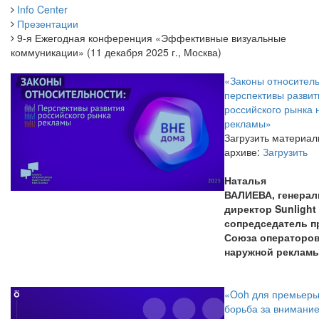
Info Center
Презентации
9-я Ежегодная конференция «Эффективные визуальные
коммуникации» (11 декабря 2025 г., Москва)
«Законы относитель
перспективы развит
российского рынка 
рекламы»
Загрузить материал
архиве:
Загрузить
Наталья
ВАЛИЕВА
,
генера
директор Sunlight
сопредседатель п
Союза операторо
наружной реклам
«Ooh для премьеры
борьба за внимани