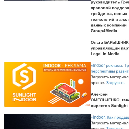
руководитель Гр
правовой поддер
трейдинга, новых
технологий и ана
данных компании
Group4Media
Ольга БАРЫШНИ
управляющий пар
Legal in Media
«Indoor-реклама. Т
перспективы развит
Загрузить материал
архиве:
Загрузить
Алексей
ОМЕЛЬЧЕНКО,
ге
директор Sunlight
«Indoor. Как продав
Загрузить материал
архиве:
Загрузить