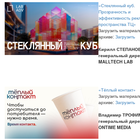
«Стеклянный куб.
Прозрачность и
эффективность рек
пространства ТЦ»
Загрузить материал
архиве:
Загрузить
Кирилл СТЕПАНОВ
генеральный дире
MALLTECH LAB
«Тёплый контакт»
Загрузить материал
архиве:
Загрузить
Владимир ТРОФИ
генеральный дире
ONTIME MEDIA