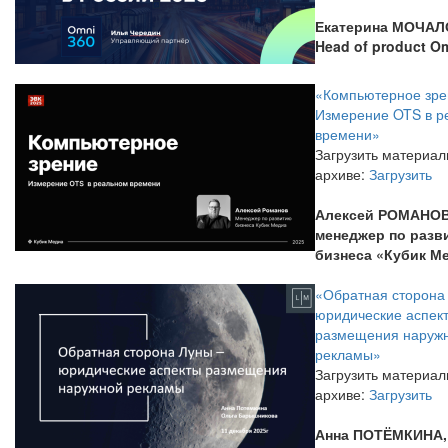
Екатерина МОЧА
Head of product O
«Компьютерное зре
Измерение OTS в р
времени»
Загрузить материал
архиве:
Загрузить
Алексей РОМАНОВ
менеджер по разв
бизнеса «Кубик М
«Обратная сторона
юридические аспек
размещения наруж
рекламы»
Загрузить материал
архиве:
Загрузить
Анна ПОТЁМКИНА
,