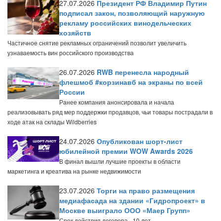
27.07.2026
Президент РФ Владимир Путин
подписал закон, позволяющий наружную
рекламу российских винодельческих
хозяйств
Частичное снятие рекламных ограничений позволит увеличить
узнаваемость вин российского производства
26.07.2026
RWB перенесла народный
флешмоб #корзинавб на экраны по всей
России
Ранее компания анонсировала и начала
реализовывать ряд мер поддержки продавцов, чьи товары пострадали в
ходе атак на склады Wildberries
24.07.2026
Опубликован шорт-лист
юбилейной премии WOW Awards 2026
В финал вышли лучшие проекты в области
маркетинга и креатива на рынке недвижимости
23.07.2026
Торги на право размещения
медиафасада на здании «Гидропроект» в
Москве выиграло ООО «Маер Групп»
Срок действия договора - 10 лет