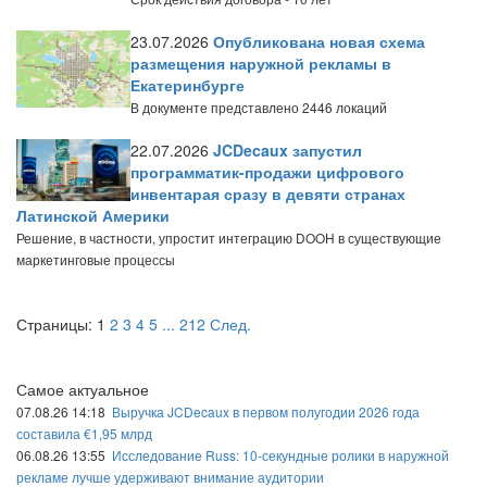
23.07.2026
Опубликована новая схема
размещения наружной рекламы в
Екатеринбурге
В документе представлено 2446 локаций
22.07.2026
JCDecaux запустил
программатик-продажи цифрового
инвентарая сразу в девяти странах
Латинской Америки
Решение, в частности, упростит интеграцию DOOH в существующие
маркетинговые процессы
Страницы:
1
2
3
4
5
...
212
След.
Самое актуальное
07.08.26 14:18
Выручка JCDecaux в первом полугодии 2026 года
составила €1,95 млрд
06.08.26 13:55
Исследование Russ: 10-секундные ролики в наружной
рекламе лучше удерживают внимание аудитории