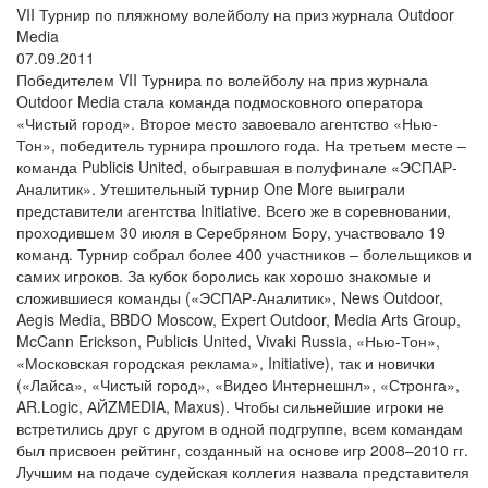
VII Турнир по пляжному волейболу на приз журнала Outdoor
Media
07.09.2011
Победителем VII Турнира по волейболу на приз журнала
Outdoor Media стала команда подмосковного оператора
«Чистый город». Второе место завоевало агентство «Нью-
Тон», победитель турнира прошлого года. На третьем месте –
команда Publicis United, обыгравшая в полуфинале «ЭСПАР-
Аналитик». Утешительный турнир One More выиграли
представители агентства Initiative. Всего же в соревновании,
проходившем 30 июля в Серебряном Бору, участвовало 19
команд. Турнир собрал более 400 участников – болельщиков и
самих игроков. За кубок боролись как хорошо знакомые и
сложившиеся команды («ЭСПАР-Аналитик», News Outdoor,
Aegis Media, BBDO Moscow, Expert Outdoor, Media Arts Group,
McCann Erickson, Publicis United, Vivaki Russia, «Нью-Тон»,
«Московская городская реклама», Initiative), так и новички
(«Лайса», «Чистый город», «Видео Интернешнл», «Стронга»,
AR.Logic, АЙZMEDIA, Maxus). Чтобы сильнейшие игроки не
встретились друг с другом в одной подгруппе, всем командам
был присвоен рейтинг, созданный на основе игр 2008–2010 гг.
Лучшим на подаче судейская коллегия назвала представителя