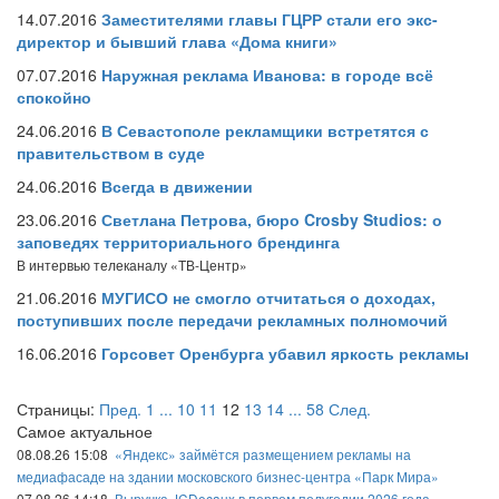
14.07.2016
Заместителями главы ГЦРР стали его экс-
директор и бывший глава «Дома книги»
07.07.2016
Наружная реклама Иванова: в городе всё
спокойно
24.06.2016
В Севастополе рекламщики встретятся с
правительством в суде
24.06.2016
Всегда в движении
23.06.2016
Светлана Петрова, бюро Crosby Studios: о
заповедях территориального брендинга
В интервью телеканалу «ТВ-Центр»
21.06.2016
МУГИСО не смогло отчитаться о доходах,
поступивших после передачи рекламных полномочий
16.06.2016
Горсовет Оренбурга убавил яркость рекламы
Страницы:
Пред.
1
...
10
11
12
13
14
...
58
След.
Самое актуальное
08.08.26 15:08
«Яндекс» займётся размещением рекламы на
медиафасаде на здании московского бизнес-центра «Парк Мира»
07.08.26 14:18
Выручка JCDecaux в первом полугодии 2026 года