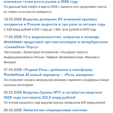
ключевые точки роста рынка в 2026 году
По данным Data Insight, в марте 2026 г. рынок e-com продолжает расти,
но темпы этого роста снижаются
18.03.2026
Выручка дочерних ИТ-компаний крупных
холдингов в России выросла в три раза за четыре года
С 628 млрд рублей в 2021 году до 1,964 трлн рублей в 2025 году
17.03.2026
Т2 в медиаискусстве: оператор и команда
dreamlaser представят арт-инсталляцию в петербургском
«Севкабель Порту»
Экспозиция «Траектории интервалов» объединит работы
медиахудожников из России, Тайваня, Великобритании, Мексики и
Венгрии
07.03.2026
«Родная Речь» добавила в платформу
Prometheus AI новый параметр – «Роль женщины»
Он позволяет изучать визуальную рекламу и выявлять гендерные клише
в разных категориях
05.03.2026
Выручка Группы МТС в четвёртом квартале
2025 года составила 222,5 млрд рублей
По итогам прошлого года выручка группы превысила 800 млрд рублей
26.02.2026
Эмпатия как операционная система: