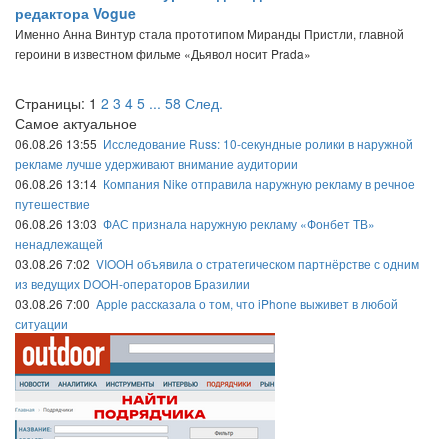
редактора Vogue
Именно Анна Винтур стала прототипом Миранды Пристли, главной
героини в известном фильме «Дьявол носит Prada»
Страницы:
1
2
3
4
5
...
58
След.
Самое актуальное
06.08.26 13:55
Исследование Russ: 10-секундные ролики в наружной
рекламе лучше удерживают внимание аудитории
06.08.26 13:14
Компания Nike отправила наружную рекламу в речное
путешествие
06.08.26 13:03
ФАС признала наружную рекламу «Фонбет ТВ»
ненадлежащей
03.08.26 7:02
VIOOH объявила о стратегическом партнёрстве с одним
из ведущих DOOH-операторов Бразилии
03.08.26 7:00
Apple рассказала о том, что iPhone выживет в любой
ситуации