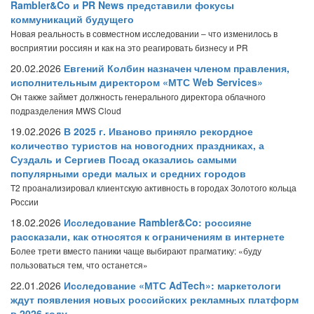
Rambler&Co и PR News представили фокусы
коммуникаций будущего
Новая реальность в совместном исследовании – что изменилось в
восприятии россиян и как на это реагировать бизнесу и PR
20.02.2026
Евгений Колбин назначен членом правления,
исполнительным директором «МТС Web Services»
Он также займет должность генерального директора облачного
подразделения MWS Cloud
19.02.2026
В 2025 г. Иваново приняло рекордное
количество туристов на новогодних праздниках, а
Суздаль и Сергиев Посад оказались самыми
популярными среди малых и средних городов
T2 проанализировал клиентскую активность в городах Золотого кольца
России
18.02.2026
Исследование Rambler&Co: россияне
рассказали, как относятся к ограничениям в интернете
Более трети вместо паники чаще выбирают прагматику: «буду
пользоваться тем, что останется»
22.01.2026
Исследование «МТС AdTech»: маркетологи
ждут появления новых российских рекламных платформ
в 2026 году