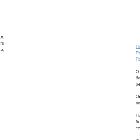
л,
ru
П
и,
П
П
О
б
р
O
в
П
б
сс