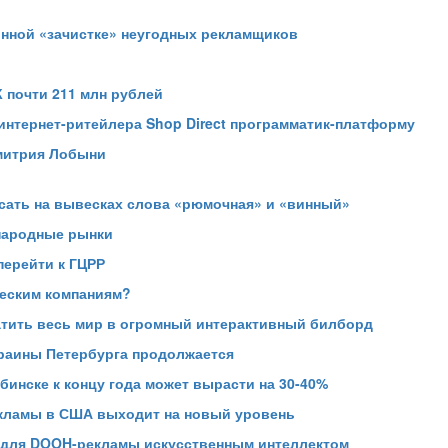
онной «зачистке» неугодных рекламщиков
 почти 211 млн рублей
 интернет-ритейлера Shop Direct программатик-платформу
Дмитрия Лобыни
сать на вывесках слова «рюмочная» и «винный»
народные рынки
перейти к ГЦРР
ческим компаниям?
тить весь мир в огромный интерактивный билборд
раины Петербурга продолжается
инске к концу года может вырасти на 30-40%
екламы в США выходит на новый уровень
 для DOOH-рекламы искусственным интеллектом