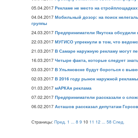
05.04.2017
Рекламе не место на стройплощадка
04.04.2017
Мобильный дозор: на поиск нелегал
группы
24.03.2017
Предприниматели Якутска обсудили
22.03.2017
МУГИСО упрекнули в том, что ведом
21.03.2017
В Самаре наружную рекламу могут п
16.03.2017
Четыре факта, которые следует знать
03.03.2017
В Ульяновске будут бороться с выв
02.03.2017
В 2016 году рынок наружной рекламы
01.03.2017
мАРКАя реклама
07.02.2017
Предприниматели рассказали о сложн
06.02.2017
Асташов рассказал депутатам Горсов
Страницы:
Пред.
1
...
8
9
10
11
12
...
58
След.