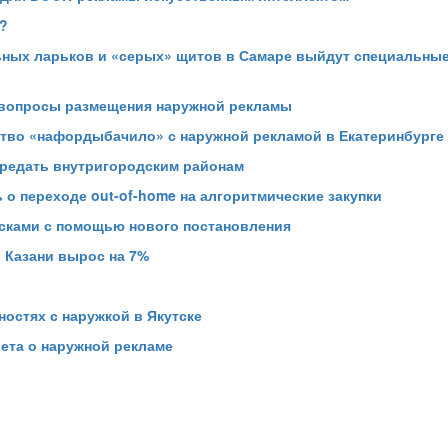
х?
ьных ларьков и «серых» щитов в Самаре выйдут специальны
 вопросы размещения наружной рекламы
ство «нафордыбачило» с наружной рекламой в Екатеринбурге
ередать внутригородским районам
 о переходе out-of-home на алгоритмические закупки
есками с помощью нового постановления
 Казани вырос на 7%
остях с наружкой в Якутске
ета о наружной рекламе