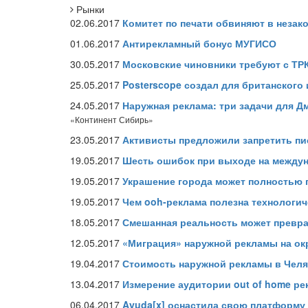
Рынки
02.06.2017
Комитет по печати обвиняют в незак
01.06.2017
Антирекламный бонус МУГИСО
30.05.2017
Московские чиновники требуют с ТРК
25.05.2017
Posterscope создал для британского
24.05.2017
Наружная реклама: три задачи для 
«Континент Сибирь»
23.05.2017
Активисты предложили запретить пи
19.05.2017
Шесть ошибок при выходе на между
19.05.2017
Украшение города может полностью 
19.05.2017
Чем ooh-реклама полезна технологи
18.05.2017
Смешанная реальность может превра
12.05.2017
«Миграция» наружной рекламы на ок
19.04.2017
Стоимость наружной рекламы в Челяб
13.04.2017
Измерение аудитории out of home р
06.04.2017
Ayuda[x] оснастила свою платформу