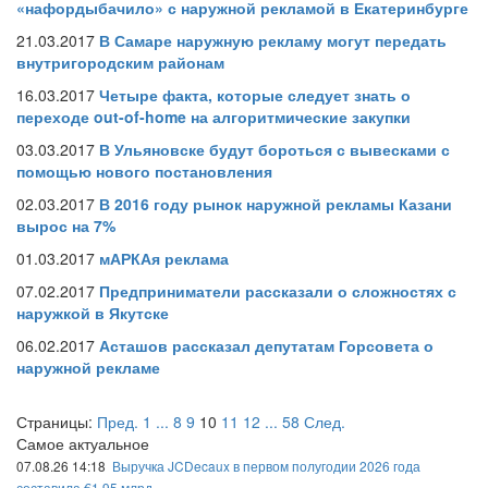
«нафордыбачило» с наружной рекламой в Екатеринбурге
21.03.2017
В Самаре наружную рекламу могут передать
внутригородским районам
16.03.2017
Четыре факта, которые следует знать о
переходе out-of-home на алгоритмические закупки
03.03.2017
В Ульяновске будут бороться с вывесками с
помощью нового постановления
02.03.2017
В 2016 году рынок наружной рекламы Казани
вырос на 7%
01.03.2017
мАРКАя реклама
07.02.2017
Предприниматели рассказали о сложностях с
наружкой в Якутске
06.02.2017
Асташов рассказал депутатам Горсовета о
наружной рекламе
Страницы:
Пред.
1
...
8
9
10
11
12
...
58
След.
Самое актуальное
07.08.26 14:18
Выручка JCDecaux в первом полугодии 2026 года
составила €1,95 млрд