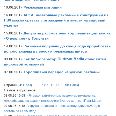
19.06.2017
Рекламная миграция
16.06.2017
АРКА: незаконные рекламные конструкции из
ПВХ можно срезать с ограждений и унести на садовый
участок
15.06.2017
Депутаты рассмотрели ход реализации закона
«О рекламе» в Тольятти
14.06.2017
Регионам поручено до конца года проработать
вопрос замены вывесок и рекламных щитов
09.06.2017
Как ooh-оператор Outfront Media становится
цифровой компанией
07.06.2017
Торопливый передел наружной рекламы
Страницы:
Пред.
1
...
7
8
9
10
11
...
58
След.
Самое актуальное
08.08.26 15:08
«Яндекс» займётся размещением рекламы на
медиафасаде на здании московского бизнес-центра «Парк Мира»
07.08.26 14:18
Выручка JCDecaux в первом полугодии 2026 года
составила €1,95 млрд
06.08.26 13:55
Исследование Russ: 10-секундные ролики в наружной