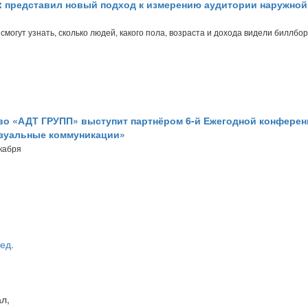
x представил новый подход к измерению аудитории наружной
могут узнать, сколько людей, какого пола, возраста и дохода видели биллбор
во «АДТ ГРУПП» выступит партнёром 6-й Ежегодной конфере
зуальные коммуникации»
кабря
ед.
л,