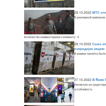
28.10.2022
МТС отп
В рекламной кампании
Количество комментариев к элементу: 0
28.10.2022
Союз оп
очередную акцию 
В рамках проекта было
27.10.2022
В Russ 
Несмотря на существу
устойчивость