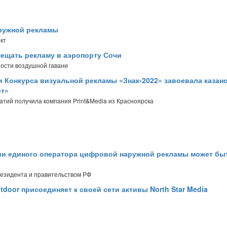
аружной рекламы
кт
змещать рекламу в аэропорту Сочи
ости воздушной гавани
и Конкурса визуальной рекламы «Знак-2022» завоевала казан
рт»
атий получила компания Print&Media из Красноярска
нии единого оператора цифровой наружной рекламы может бы
резидента и правительством РФ
tdoor присоединяет к своей сети активы North Star Media