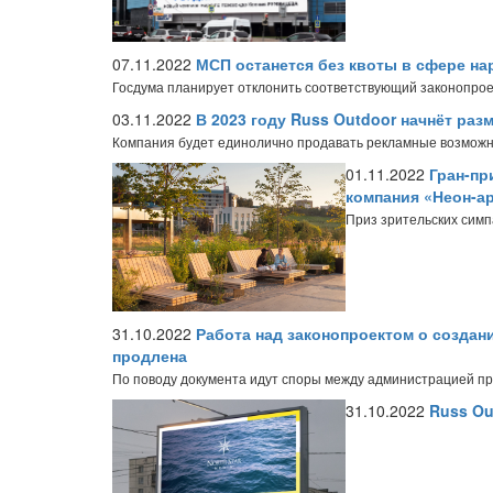
07.11.2022
МСП останется без квоты в сфере н
Госдума планирует отклонить соответствующий законопрое
03.11.2022
В 2023 году Russ Outdoor начнёт ра
Компания будет единолично продавать рекламные возможн
01.11.2022
Гран-пр
компания «Неон-а
Приз зрительских симп
31.10.2022
Работа над законопроектом о созда
продлена
По поводу документа идут споры между администрацией п
31.10.2022
Russ Ou