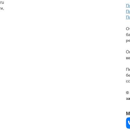
ru
П
и,
П
П
О
б
р
O
в
П
б
сс
©
з
М