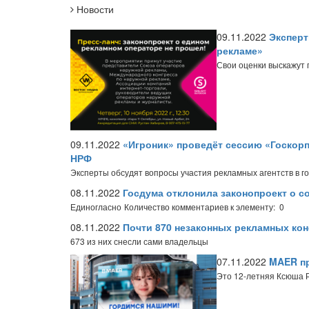
Новости
09.11.2022
Эксперт
рекламе»
Свои оценки выскажут 
09.11.2022
«Игроник» проведёт сессию «Госкорп
НРФ
Эксперты обсудят вопросы участия рекламных агентств в г
08.11.2022
Госдума отклонила законопроект о 
Единогласно
Количество комментариев к элементу: 0
08.11.2022
Почти 870 незаконных рекламных ко
673 из них снесли сами владельцы
07.11.2022
MAER пр
Это 12-летняя Ксюша 