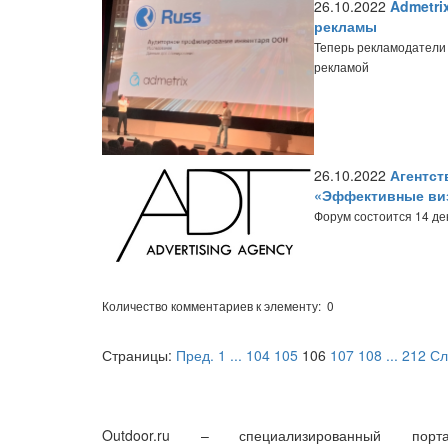
26.10.2022
Admetri
рекламы
Теперь рекламодатели с
рекламой
26.10.2022
Агентст
«Эффективные ви
Форум состоится 14 де
Количество комментариев к элементу: 0
Страницы:
Пред.
1
...
104
105
106
107
108
...
212
Сл
Outdoor.ru – специализированный порта