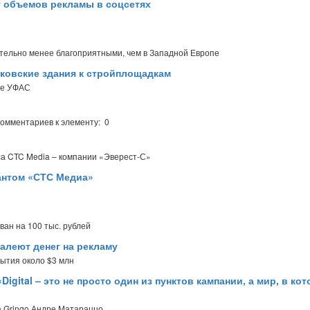
т объемов рекламы в соцсетях
ительно менее благоприятными, чем в Западной Европе
ковские здания к стройплощадкам
ое УФАС
комментариев к элементу: 0
са CTC Media – компании «Эверест-С»
антом «СТС Медиа»
ан на 100 тыс. рублей
алеют денег на рекламу
рытия около $3 млн
Digital – это не просто один из пунктов кампании, а мир, в ко
а Gringo Андре Матараццо