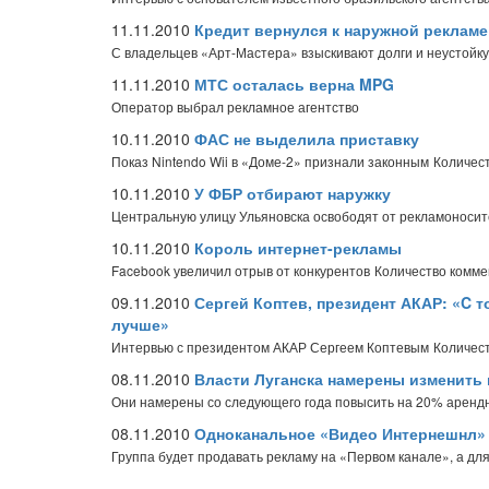
11.11.2010
Кредит вернулся к наружной рекламе
С владельцев «Арт-Мастера» взыскивают долги и неустойку
11.11.2010
МТС осталась верна MPG
Оператор выбрал рекламное агентство
10.11.2010
ФАС не выделила приставку
Показ Nintendo Wii в «Доме-2» признали законным
Количест
10.11.2010
У ФБР отбирают наружку
Центральную улицу Ульяновска освободят от рекламоноси
10.11.2010
Король интернет-рекламы
Facebook увеличил отрыв от конкурентов
Количество комме
09.11.2010
Сергей Коптев, президент АКАР: «C 
лучше»
Интервью с президентом АКАР Сергеем Коптевым
Количест
08.11.2010
Власти Луганска намерены изменить 
Они намерены со следующего года повысить на 20% арендн
08.11.2010
Одноканальное «Видео Интернешнл»
Группа будет продавать рекламу на «Первом канале», а дл