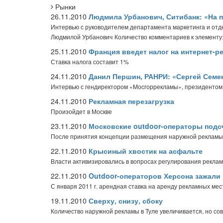
Рынки
26.11.2010
Людмила Урбанович, Ситибанк: «На 
Интервью с руководителем департамента маркетинга и отд
Людмилой Урбанович
Количество комментариев к элементу
25.11.2010
Франция введет налог на интернет-р
Ставка налога составит 1%
24.11.2010
Данил Першин, РАНРИ: «Сергей Сем
Интервью с гендиректором «Мосгоррекламы», президенто
24.11.2010
Рекламная перезагрузка
Произойдет в Москве
23.11.2010
Московские outdoor-операторы подс
После принятия концепции размещения наружной рекламы
22.11.2010
Крысиный хвостик на асфальте
Власти активизировались в вопросах регулирования рекла
22.11.2010
Outdoor-операторов Херсона зажали 
С января 2011 г. арендная ставка на аренду рекламных ме
19.11.2010
Сверху, снизу, сбоку
Количество наружной рекламы в Туле увеличивается, но со