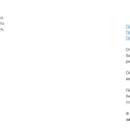
л,
ru
П
и,
П
П
О
б
р
O
в
П
б
сс
©
з