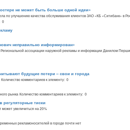
постере не может быть больше одной идеи»
ела по улучшению качества обслуживания клиентов ЗАО «КБ «Ситибанк» в Ро
: 0
екламу
енович неправильно информирован»
м Региональной ассоциации наружной рекламы и информации Данилом Перш
читывают будущие потери – свои и города
Количество комментариев к элементу: 0
много рынка
Количество комментариев к элементу: 0
в регуляторные тиски
ст может увеличиться на 20%
временных рекламоносителей в городе почти нет