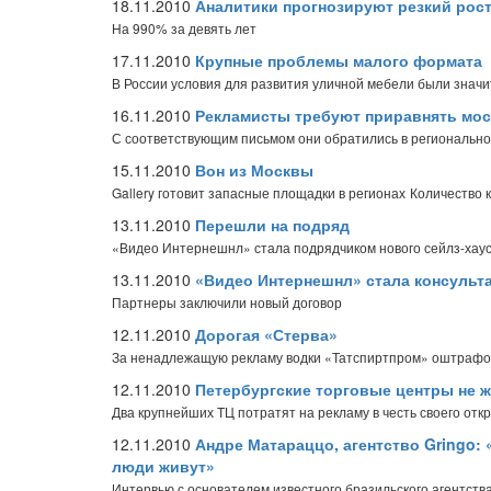
18.11.2010
Аналитики прогнозируют резкий рос
На 990% за девять лет
17.11.2010
Крупные проблемы малого формата
В России условия для развития уличной мебели были знач
16.11.2010
Рекламисты требуют приравнять мос
С соответствующим письмом они обратились в региональн
15.11.2010
Вон из Москвы
Gallery готовит запасные площадки в регионах
Количество 
13.11.2010
Перешли на подряд
«Видео Интернешнл» стала подрядчиком нового сейлз-хау
13.11.2010
«Видео Интернешнл» стала консульт
Партнеры заключили новый договор
12.11.2010
Дорогая «Стерва»
За ненадлежащую рекламу водки «Татспиртпром» оштрафов
12.11.2010
Петербургские торговые центры не ж
Два крупнейших ТЦ потратят на рекламу в честь своего отк
12.11.2010
Андре Матараццо, агентство Gringo: «
люди живут»
Интервью с основателем известного бразильского агентств