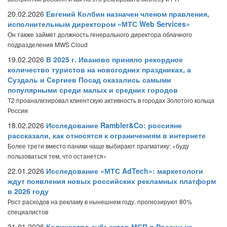
20.02.2026
Евгений Колбин назначен членом правления,
исполнительным директором «МТС Web Services»
Он также займет должность генерального директора облачного
подразделения MWS Cloud
19.02.2026
В 2025 г. Иваново приняло рекордное
количество туристов на новогодних праздниках, а
Суздаль и Сергиев Посад оказались самыми
популярными среди малых и средних городов
T2 проанализировал клиентскую активность в городах Золотого кольца
России
18.02.2026
Исследование Rambler&Co: россияне
рассказали, как относятся к ограничениям в интернете
Более трети вместо паники чаще выбирают прагматику: «буду
пользоваться тем, что останется»
22.01.2026
Исследование «МТС AdTech»: маркетологи
ждут появления новых российских рекламных платформ
в 2026 году
Рост расходов на рекламу в нынешнем году. прогнозируют 80%
специалистов
21.01.2026
Количество субъектов МСП в России на