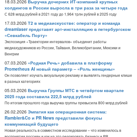
18.03.2026
Выручка дочерних ИТ-компаний крупных
холдингов в России выросла в три раза за четыре года
С 628 млрд рублей в 2021 году до 1,964 трлн рублей в 2025 году
17.03.2026
Т2 в медиаискусстве: оператор и команда
dreamlaser представят арт-инсталляцию в петербургском
«Севкабель Порту»
Экспозиция «Траектории интервалов» объединит работы
медиахудожников из России, Тайваня, Великобритании, Мексики и
Венгрии
07.03.2026
«Родная Речь» добавила в платформу
Prometheus AI новый параметр – «Роль женщины»
Он позволяет изучать визуальную рекламу и выявлять гендерные клише
в разных категориях
05.03.2026
Выручка Группы МТС в четвёртом квартале
2025 года составила 222,5 млрд рублей
По итогам прошлого года выручка группы превысила 800 млрд рублей
26.02.2026
Эмпатия как операционная система:
Rambler&Co и PR News представили фокусы
коммуникаций будущего
Новая реальность в совместном исследовании – что изменилось в
восприятии россиян и как на это реагировать бизнесу и PR