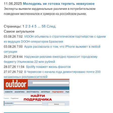
11.06.2025
Молодежь не готова терпеть невкусное
Эксперты выявили кардинальные различия в потребительском
поведении миллениалов и зумеров на российском рынке.
Страницы:
1
2
3
4
5
...
58
След.
Самое актуальное
03.08.26 7:02
VIOOH объявила о стратегическом партнёрстве с одним
из ведущих DOOH-операторов Бразилии
03.08.26 7:00
Apple рассказала о том, что iPhone выживет в любой
ситуации
29.07.26 8:44
Наружная реклама ежегодно приносит городскому
бюджету Ульяновска 22 млн рублей
28.07.26 11:04
Spotify покажет жизнь фанатов
27.07.26 7:02
В Черкесске с начала года демонтировано почти 200
незаконных рекламносителей