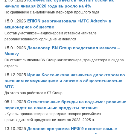
начало января 2026 года выросло на 4%
По сравнению с аналогичным периодом прошлого года
15.01.2026
ERION реорганизовала «МТС Adtech» в
акционерное общество
Состав участников – акционеров в уставном капитале
реорганизованного юрлица не изменился
15.01.2026
Девелопер BN Group представил маскота –
Мишку
Он станет символом BN Group как визионера, трендсеттера и лидера
отрасли
15.12.2025
Ирина Колесникова назначена директором по
внешним коммуникациям и связям с общественностью
МТС
До этого она работала в S7 Group
05.11.2025
Отечественные бренды на подъеме: россияне
переходят на локальные продукты питания
«Купер» проанализировал продажи товаров российских
производителей продуктов питания за 2023–2025 гг.
13.10.2025
Деловая программа НРФ’9 охватит самые