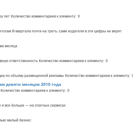
ру лет
Количество комментариев к элементу: 0
огам III квартала почти на треть: сами издатели в эти цифры не верят
два месяца
вную ответственность
Количество комментариев к элементу: 0
едиа по объему размещенной рекламы
Количество комментариев к элементу: 
ам девяти месяцев 2010 года
Количество комментариев к элементу: 0
е и все больше — на платных сервисах
лько малый бизнес
а