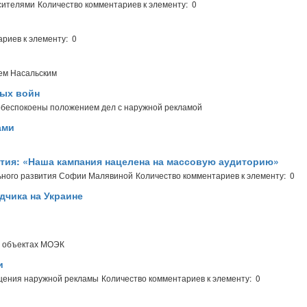
сителями
Количество комментариев к элементу: 0
риев к элементу: 0
ем Насальским
ных войн
 обеспокоены положением дел с наружной рекламой
ами
ия: «Наша кампания нацелена на массовую аудиторию»
ьного развития Софии Малявиной
Количество комментариев к элементу: 0
дчика на Украине
а объектах МОЭК
и
ещения наружной рекламы
Количество комментариев к элементу: 0