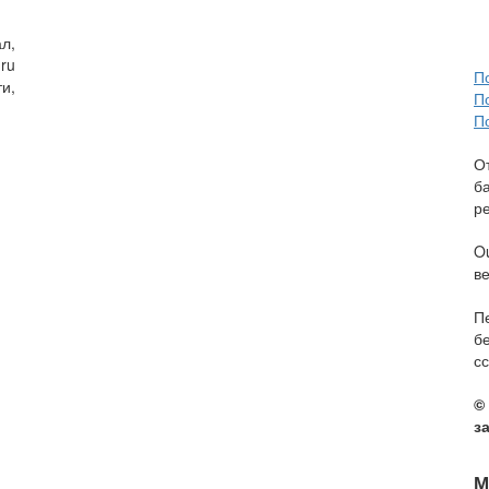
л,
ru
П
и,
П
П
О
б
р
O
в
П
б
сс
©
з
М