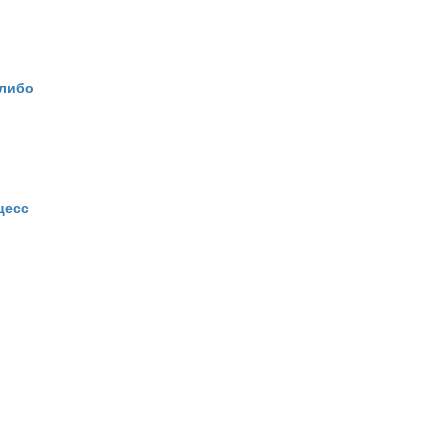
 либо
цесс