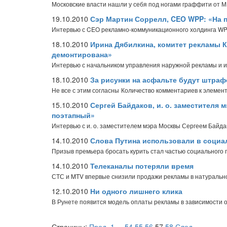
Московские власти нашли у себя под ногами граффити от 
19.10.2010
Сэр Мартин Соррелл, CEO WPP: «На п
Интервью с CEO рекламно-коммуникационного холдинга 
18.10.2010
Ирина Дябилкина, комитет рекламы К
демонтирована»
Интервью с начальником управления наружной рекламы и
18.10.2010
За рисунки на асфальте будут штра
Не все с этим согласны
Количество комментариев к элемент
15.10.2010
Сергей Байдаков, и. о. заместителя
поэтапный»
Интервью с и. о. заместителем мэра Москвы Сергеем Байд
14.10.2010
Слова Путина использовали в социа
Призыв премьера бросать курить стал частью социального 
14.10.2010
Телеканалы потеряли время
СТС и MTV впервые снизили продажи рекламы в натураль
12.10.2010
Ни одного лишнего клика
В Рунете появится модель оплаты рекламы в зависимости о
Страницы:
Пред.
1
...
54
55
56
57
58
След.