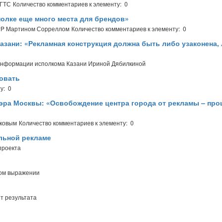
МГТС
Количество комментариев к элементу: 0
олке еще много места для брендов»
WPP Мартином Сорреллом
Количество комментариев к элементу: 0
азани: «Рекламная конструкция должна быть либо узаконена,
 информации исполкома Казани Ириной Дябилкиной
фовать
у: 0
 мэра Москвы: «Освобождение центра города от рекламы – про
аковым
Количество комментариев к элементу: 0
льной рекламе
проекта
ном выражении
т результата