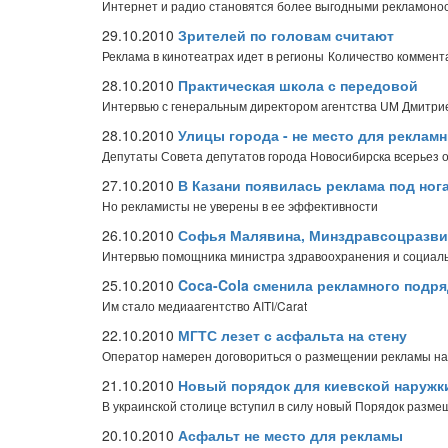
Интернет и радио становятся более выгодными рекламоно
29.10.2010
Зрителей по головам считают
Реклама в кинотеатрах идет в регионы
Количество коммента
28.10.2010
Практическая школа с передовой
Интервью с генеральным директором агентства UM Дмитри
28.10.2010
Улицы города - не место для реклам
Депутаты Совета депутатов города Новосибирска всерьез
27.10.2010
В Казани появилась реклама под ног
Но рекламисты не уверены в ее эффективности
26.10.2010
Софья Малявина, Минздравсоцразвит
Интервью помощника министра здравоохранения и социал
25.10.2010
Coca-Cola сменила рекламного подря
Им стало медиаагентство AITI/Carat
22.10.2010
МГТС лезет с асфальта на стену
Оператор намерен договориться о размещении рекламы н
21.10.2010
Новый порядок для киевской наружк
В украинской столице вступил в силу новый Порядок разм
20.10.2010
Асфальт не место для рекламы