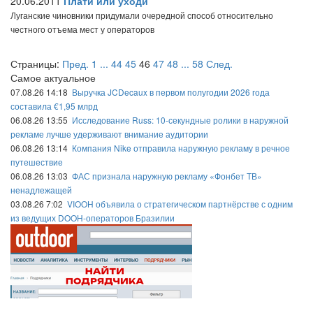
20.06.2011
Плати или уходи
Луганские чиновники придумали очередной способ относительно
честного отъема мест у операторов
Страницы:
Пред.
1
...
44
45
46
47
48
...
58
След.
Самое актуальное
07.08.26 14:18
Выручка JCDecaux в первом полугодии 2026 года
составила €1,95 млрд
06.08.26 13:55
Исследование Russ: 10-секундные ролики в наружной
рекламе лучше удерживают внимание аудитории
06.08.26 13:14
Компания Nike отправила наружную рекламу в речное
путешествие
06.08.26 13:03
ФАС признала наружную рекламу «Фонбет ТВ»
ненадлежащей
03.08.26 7:02
VIOOH объявила о стратегическом партнёрстве с одним
из ведущих DOOH-операторов Бразилии