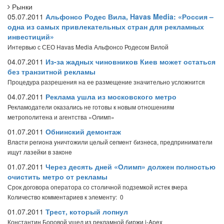
Рынки
05.07.2011
Альфонсо Родес Вила, Havas Media: «Россия –
одна из самых привлекательных стран для рекламных
инвестиций»
Интервью с СЕО Havas Media Альфонсо Родесом Вилой
04.07.2011
Из-за жадных чиновников Киев может остаться
без транзитной рекламы
Процедура разрешения на ее размещение значительно усложнится
04.07.2011
Реклама ушла из московского метро
Рекламодатели оказались не готовы к новым отношениям
метрополитена и агентства «Олимп»
01.07.2011
Обнинский демонтаж
Влacти peгиoнa yничтoжили цeлый ceгмeнт бизнeca, пpeдпpинимaтeли
ищyт лaзeйки в зaкoнe
01.07.2011
Через десять дней «Олимп» должен полностью
очистить метро от рекламы
Срок договора оператора со столичной подземкой истек вчера
Количество комментариев к элементу: 0
01.07.2011
Трест, который лопнул
Константин Боровой ушел из рекламной биржи i-Apex