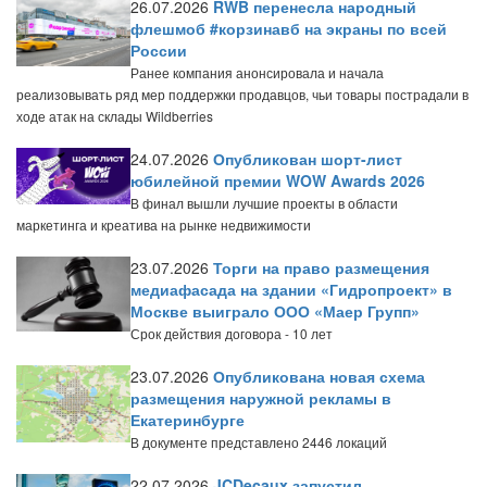
26.07.2026
RWB перенесла народный
флешмоб #корзинавб на экраны по всей
России
Ранее компания анонсировала и начала
реализовывать ряд мер поддержки продавцов, чьи товары пострадали в
ходе атак на склады Wildberries
24.07.2026
Опубликован шорт-лист
юбилейной премии WOW Awards 2026
В финал вышли лучшие проекты в области
маркетинга и креатива на рынке недвижимости
23.07.2026
Торги на право размещения
медиафасада на здании «Гидропроект» в
Москве выиграло ООО «Маер Групп»
Срок действия договора - 10 лет
23.07.2026
Опубликована новая схема
размещения наружной рекламы в
Екатеринбурге
В документе представлено 2446 локаций
22.07.2026
JCDecaux запустил