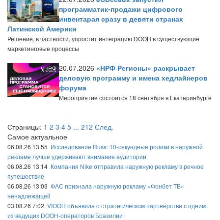
программатик-продажи цифрового
инвентарая сразу в девяти странах
Латинской Америки
Решение, в частности, упростит интеграцию DOOH в существующие
маркетинговые процессы
20.07.2026
«НРФ Регионы» раскрывает
деловую программу и имена хедлайнеров
форума
Мероприятие состоится 18 сентября в Екатеринбурге
Страницы:
1
2
3
4
5
...
212
След.
Самое актуальное
06.08.26 13:55
Исследование Russ: 10-секундные ролики в наружной
рекламе лучше удерживают внимание аудитории
06.08.26 13:14
Компания Nike отправила наружную рекламу в речное
путешествие
06.08.26 13:03
ФАС признала наружную рекламу «Фонбет ТВ»
ненадлежащей
03.08.26 7:02
VIOOH объявила о стратегическом партнёрстве с одним
из ведущих DOOH-операторов Бразилии