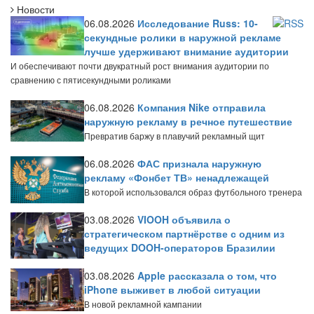
Новости
06.08.2026
Исследование Russ: 10-
секундные ролики в наружной рекламе
лучше удерживают внимание аудитории
И обеспечивают почти двукратный рост внимания аудитории по
сравнению с пятисекундными роликами
06.08.2026
Компания Nike отправила
наружную рекламу в речное путешествие
Превратив баржу в плавучий рекламный щит
06.08.2026
ФАС признала наружную
рекламу «Фонбет ТВ» ненадлежащей
В которой использовался образ футбольного тренера
03.08.2026
VIOOH объявила о
стратегическом партнёрстве с одним из
ведущих DOOH-операторов Бразилии
03.08.2026
Apple рассказала о том, что
iPhone выживет в любой ситуации
В новой рекламной кампании