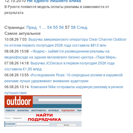
12.10.2010
Ни одного лишнего клика
В Рунете появится модель оплаты рекламы в зависимости от
результата
Страницы:
Пред.
1
...
54
55
56
57
58
След.
Самое актуальное
10.08.26 7:03
Выручка американского оператора Clear Channel Outdoor
по итогам первого полугодия 2026 года составила $812 млн
08.08.26 15:08
«Яндекс» займётся размещением рекламы на
медиафасаде на здании московского бизнес-центра «Парк Мира»
07.08.26 14:18
Выручка JCDecaux в первом полугодии 2026 года
составила €1,95 млрд
06.08.26 13:55
Исследование Russ: 10-секундные ролики в наружной
рекламе лучше удерживают внимание аудитории
06.08.26 13:14
Компания Nike отправила наружную рекламу в речное
путешествие