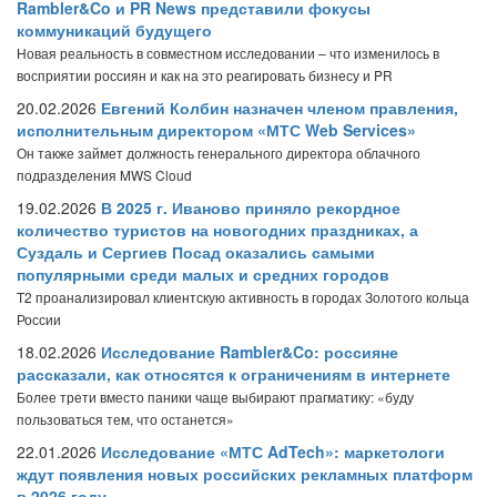
Rambler&Co и PR News представили фокусы
коммуникаций будущего
Новая реальность в совместном исследовании – что изменилось в
восприятии россиян и как на это реагировать бизнесу и PR
20.02.2026
Евгений Колбин назначен членом правления,
исполнительным директором «МТС Web Services»
Он также займет должность генерального директора облачного
подразделения MWS Cloud
19.02.2026
В 2025 г. Иваново приняло рекордное
количество туристов на новогодних праздниках, а
Суздаль и Сергиев Посад оказались самыми
популярными среди малых и средних городов
T2 проанализировал клиентскую активность в городах Золотого кольца
России
18.02.2026
Исследование Rambler&Co: россияне
рассказали, как относятся к ограничениям в интернете
Более трети вместо паники чаще выбирают прагматику: «буду
пользоваться тем, что останется»
22.01.2026
Исследование «МТС AdTech»: маркетологи
ждут появления новых российских рекламных платформ
в 2026 году