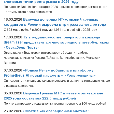
ключевые точки роста рынка в 2026 году
По данным Data Insight, в марте 2026 г. рынок e-com продолжает расти,
но темпы этого роста снижаются
18.03.2026
Выручка дочерних ИТ-компаний крупных
холдингов в России выросла в три раза за четыре года
С 628 млрд рублей в 2021 году до 1,964 трлн рублей в 2025 году
17.03.2026
Т2 в медиаискусстве: оператор и команда
dreamlaser представят арт-инсталляцию в петербургском
«Севкабель Порту»
Экспозиция «Траектории интервалов» объединит работы
медиахудожников из России, Тайваня, Великобритании, Мексики и
Венгрии
07.03.2026
«Родная Речь» добавила в платформу
Prometheus AI новый параметр – «Роль женщины»
Он позволяет изучать визуальную рекламу и выявлять гендерные клише
в разных категориях
05.03.2026
Выручка Группы МТС в четвёртом квартале
2025 года составила 222,5 млрд рублей
По итогам прошлого года выручка группы превысила 800 млрд рублей
26.02.2026
Эмпатия как операционная система: