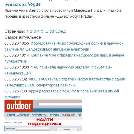
редактора Vogue
Именно Анна Винтур стала прототипом Миранды Пристли, главной
героини в известном фильме «Дьявол носит Prada»
Страницы:
1
2
3
4
5
...
58
След.
Самое актуальное
06.08.26 13:55
Исследование Russ: 10-секундные ролики в наружной
рекламе лучше удерживают внимание аудитории
06.08.26 13:14
Компания Nike отправила наружную рекламу в речное
путешествие
06.08.26 13:03
ФАС признала наружную рекламу «Фонбет ТВ»
ненадлежащей
03.08.26 7:02
VIOOH объявила о стратегическом партнёрстве с одним
из ведущих DOOH-операторов Бразилии
03.08.26 7:00
Apple рассказала о том, что iPhone выживет в любой
ситуации