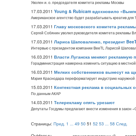
Уволен и. о. председателя комитета рекламы Москвы
17.03.2011
Young & Rubicam вдохновило «Вымп
Американское агентство будет разрабатывать креатив для 
17.03.2011
Главу московского комитета рекламы
Сергей Собянин уволил руководителя комитета рекламы В
17.03.2011
Лариса Шаповаленко, президент Bee
Интервью с президентом компании BeeTL Ларисой Шапова
16.03.2011
Власти Луганска меняют рекламную 
Горадминистрация намерена изменить ситуацию в местной 
16.03.2011
Мелких собственников вынесут на щ
Мэрия Краснодара переформатирует индустрию наружной
15.03.2011
Контекстная реклама в социальных с
По данным АКАР
14.03.2011
Телерекламу опять урезают
Депутаты Госдумы предлагают внести изменения в закон «
Страницы:
Пред.
1
...
49
50
51
52
53
...
58
След.
Outdoor.ru – специализированный порта