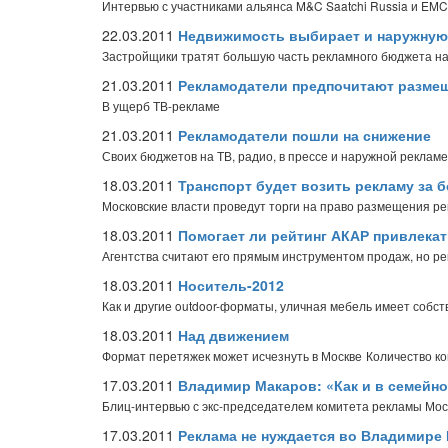
Интервью с участниками альянса M&C Saatchi Russia и EM
22.03.2011
Недвижимость выбирает и наружную 
Застройщики тратят большую часть рекламного бюджета на
21.03.2011
Рекламодатели предпочитают размещ
В ущерб ТВ-рекламе
21.03.2011
Рекламодатели пошли на снижение
Своих бюджетов на ТВ, радио, в прессе и наружной рекламе
18.03.2011
Транспорт будет возить рекламу за 
Московские власти проведут торги на право размещения р
18.03.2011
Помогает ли рейтинг АКАР привлекат
Агентства считают его прямым инструментом продаж, но р
18.03.2011
Носитель-2012
Как и другие outdoor-форматы, уличная мебель имеет собс
18.03.2011
Над движением
Формат перетяжек может исчезнуть в Москве
Количество ко
17.03.2011
Владимир Макаров: «Как и в семейно
Блиц-интервью с экс-председателем комитета рекламы М
17.03.2011
Реклама не нуждается во Владимире