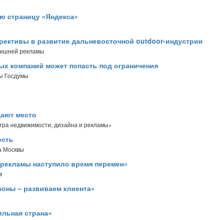
ю страницу «Яндекса»
ективы в развитие дальневосточной outdoor-индустрии
лишней рекламы
ых компаний может попасть под ограничения
ы Госдумы
щают место
тра недвижимости, дизайна и рекламы»
ость
а Москвы
я рекламы наступило время перемен»
м
ионы – развиваем клиента»
ильная страна»