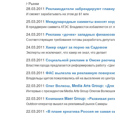
Рынки
28.03.2011
Рекламодатели забрендируют главну
И сможет зарабатывать на этом до $1 млн
25.03.2011
Международные саммиты вносят корр
В преддверии саммита АТЭС Владивосток избавляется от 
24.03.2011
Реклама «дочек» западных финансов
Соответствующие требования готовы разработать депутат
24.03.2011
Хакер сядет за порно на Садовом
Эксперты не исключают, что хакер не знал, что делает
23.03.2011
Социальной рекламе в Омске расчи
Властям города предлагается реформировать работу «Цен
23.03.2011
ФАС вылезла на рекламную поверхн
Владельцы щитов пожаловались ей на выселение из центр
22.03.2011
Олег Волкош, Media Arts Group: «Дл
Интервью с президентом Media Arts Group Олегом Волкошо
22.03.2011
Компания Maer Group: «Развивая рег
Outdoor-оператор вышел на рекламный рынок Самары
22.03.2011
«В плане креатива Россия не самая с