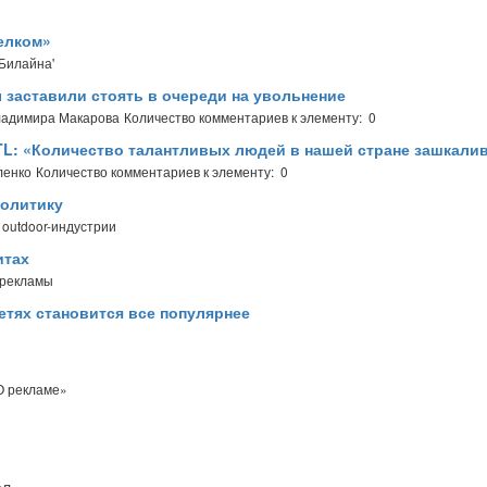
елком»
'Билайна'
 заставили стоять в очереди на увольнение
ладимира Макарова
Количество комментариев к элементу: 0
TL: «Количество талантливых людей в нашей стране зашкали
ленко
Количество комментариев к элементу: 0
политику
outdoor-индустрии
итах
 рекламы
етях становится все популярнее
О рекламе»
л,