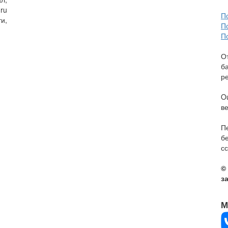
ru
П
и,
П
П
О
б
р
O
в
П
б
сс
©
з
М