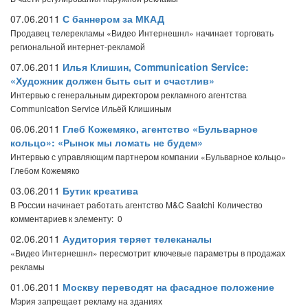
07.06.2011
С баннером за МКАД
Продавец телерекламы «Видео Интернешнл» начинает торговать
региональной интернет-рекламой
07.06.2011
Илья Клишин, Сommunication Service:
«Художник должен быть сыт и счастлив»
Интервью с генеральным директором рекламного агентства
Сommunication Service Ильёй Клишиным
06.06.2011
Глеб Кожемяко, агентство «Бульварное
кольцо»: «Рынок мы ломать не будем»
Интервью с управляющим партнером компании «Бульварное кольцо»
Глебом Кожемяко
03.06.2011
Бутик креатива
В России начинает работать агентство M&C Saatchi
Количество
комментариев к элементу: 0
02.06.2011
Аудитория теряет телеканалы
«Видео Интернешнл» пересмотрит ключевые параметры в продажах
рекламы
01.06.2011
Москву переводят на фасадное положение
Мэрия запрещает рекламу на зданиях