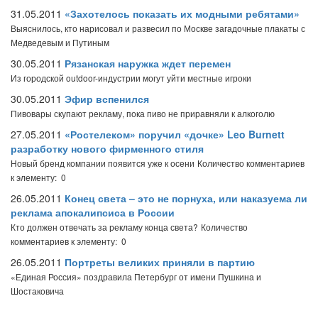
31.05.2011
«Захотелось показать их модными ребятами»
Выяснилось, кто нарисовал и развесил по Москве загадочные плакаты с
Медведевым и Путиным
30.05.2011
Рязанская наружка ждет перемен
Из городской outdoor-индустрии могут уйти местные игроки
30.05.2011
Эфир вспенился
Пивовары скупают рекламу, пока пиво не приравняли к алкоголю
27.05.2011
«Ростелеком» поручил «дочке» Leo Burnett
разработку нового фирменного стиля
Новый бренд компании появится уже к осени
Количество комментариев
к элементу: 0
26.05.2011
Конец света – это не порнуха, или наказуема ли
реклама апокалипсиса в России
Кто должен отвечать за рекламу конца света?
Количество
комментариев к элементу: 0
26.05.2011
Портреты великих приняли в партию
«Единая Россия» поздравила Петербург от имени Пушкина и
Шостаковича