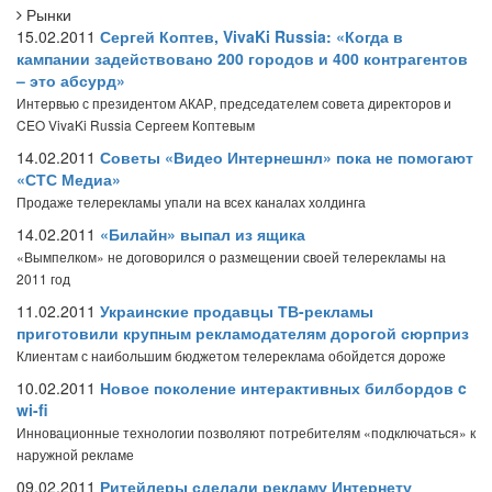
Рынки
15.02.2011
Сергей Коптев, VivaKi Russia: «Когда в
кампании задействовано 200 городов и 400 контрагентов
– это абсурд»
Интервью с президентом АКАР, председателем совета директоров и
CEO VivaKi Russia Сергеем Коптевым
14.02.2011
Советы «Видео Интернешнл» пока не помогают
«СТС Медиа»
Продаже телерекламы упали на всех каналах холдинга
14.02.2011
«Билайн» выпал из ящика
«Вымпелком» не договорился о размещении своей телерекламы на
2011 год
11.02.2011
Украинские продавцы ТВ-рекламы
приготовили крупным рекламодателям дорогой сюрприз
Клиентам с наибольшим бюджетом телереклама обойдется дороже
10.02.2011
Новое поколение интерактивных билбордов c
wi-fi
Инновационные технологии позволяют потребителям «подключаться» к
наружной рекламе
09.02.2011
Ритейлеры сделали рекламу Интернету