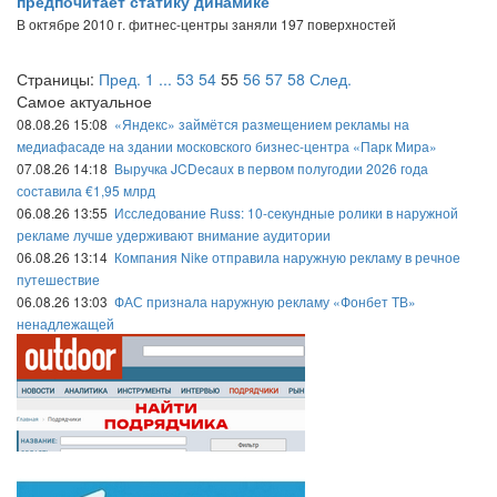
предпочитает статику динамике
В октябре 2010 г. фитнес-центры заняли 197 поверхностей
Страницы:
Пред.
1
...
53
54
55
56
57
58
След.
Самое актуальное
08.08.26 15:08
«Яндекс» займётся размещением рекламы на
медиафасаде на здании московского бизнес-центра «Парк Мира»
07.08.26 14:18
Выручка JCDecaux в первом полугодии 2026 года
составила €1,95 млрд
06.08.26 13:55
Исследование Russ: 10-секундные ролики в наружной
рекламе лучше удерживают внимание аудитории
06.08.26 13:14
Компания Nike отправила наружную рекламу в речное
путешествие
06.08.26 13:03
ФАС признала наружную рекламу «Фонбет ТВ»
ненадлежащей