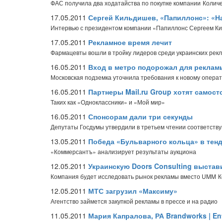
ФАС получила два ходатайства по покупке компании
Количе
17.05.2011
Сергей Кильдишев, «Папиллонс»: «Н
Интервью с президентом компании «Папиллонс Сергеем 
17.05.2011
Рекламное время лечит
Фармацевты вошли в тройку лидеров среди украинских рек
16.05.2011
Вход в метро подорожал для реклам
Московская подземка уточнила требования к новому опера
16.05.2011
Партнеры Mail.ru Group хотят самос
Таких как «Одноклассники» и «Мой мир»
16.05.2011
Спонсорам дали три секунды
Депутаты Госдумы утвердили в третьем чтении соответств
13.05.2011
Победа «Бульварного кольца» в тенд
«Коммерсантъ» анализирует результаты аукциона
12.05.2011
Украинскую Doors Consulting выстав
Компания будет исследовать рынок рекламы вместо UMM
К
12.05.2011
МТС загрузил «Максиму»
Агентство займется закупкой рекламы в прессе и на радио
11.05.2011
Мария Капралова, РА Brandworks | En