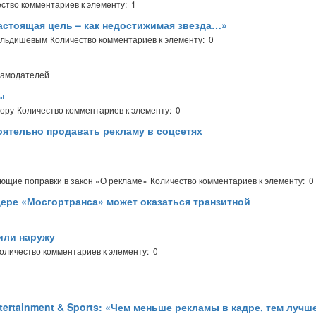
ство комментариев к элементу: 1
астоящая цель – как недостижимая звезда…»
Кильдишевым
Количество комментариев к элементу: 0
ламодателей
ы
тору
Количество комментариев к элементу: 0
тоятельно продавать рекламу в соцсетях
ующие поправки в закон «О рекламе»
Количество комментариев к элементу: 0
ере «Мосгортранса» может оказаться транзитной
или наружу
оличество комментариев к элементу: 0
tertainment & Sports: «Чем меньше рекламы в кадре, тем лучш