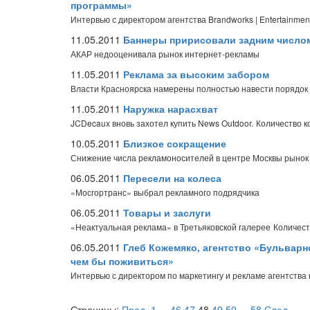
программы»
Интервью с директором агентства Brandworks | Entertainme
11.05.2011
Баннеры пририсовали задним число
АКАР недооценивала рынок интернет-рекламы
11.05.2011
Реклама за высоким забором
Власти Красноярска намерены полностью навести порядок 
11.05.2011
Наружка нарасхват
JCDecaux вновь захотел купить News Outdoor.
Количество к
10.05.2011
Близкое сокращение
Снижение числа рекламоносителей в центре Москвы рынок
06.05.2011
Пересели на колеса
«Мосгортранс» выбрал рекламного подрядчика
06.05.2011
Товары и заслуги
«Неактуальная реклама» в Третьяковской галерее
Количест
06.05.2011
Глеб Кожемяко, агентство «Бульварно
чем бы поживиться»
Интервью с директором по маркетингу и рекламе агентств
Страницы:
Пред.
1
...
46
47
48
49
50
...
58
След.