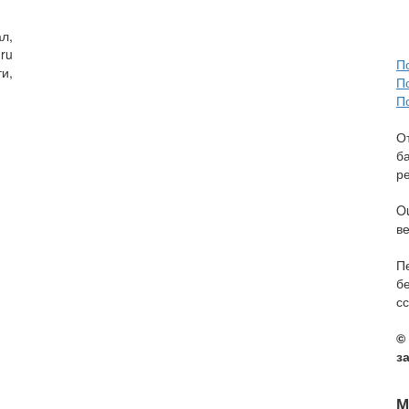
л,
ru
П
и,
П
П
О
б
р
O
в
П
б
сс
©
з
М