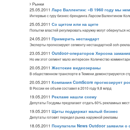
Рынки
25.05.2011
Ларс Валлентин: «В 1960 году мы не
Интервью с гуру бизнес-брендинга Ларсом Валентином
Кол
25.05.2011
Со щитом или на щите
Попытки властей регулировать наружку могут обернуться 
24.05.2011
Примерить нестандарт
Эксперты прогнозируют сегменту нестандартной ooh-рекла
23.05.2011
Outdoor-операторов Херсона замани
Но им этот сегмент мало интересен
Количество комментари
20.05.2011
Жестокие видеоэкраны
В общественном транспорте в Тюмени демонстрируются с
20.05.2011
Компания ComScore прогнозирует рос
В России ее объем составил в 2010 году 9,8 млрд
19.05.2011
Рекламе нашли схему
Депутаты Госдумы предлагают отдать 60% рекламных мест
19.05.2011
Щиты поддержат малый бизнес
Депутаты готовят передел рынка наружной рекламы
18.05.2011
Покупатели News Outdoor заявили о 