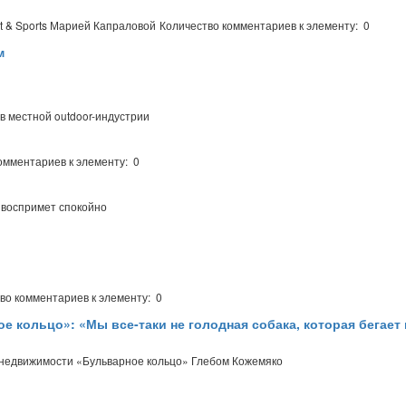
nt & Sports Марией Капраловой
Количество комментариев к элементу: 0
м
в местной outdoor-индустрии
омментариев к элементу: 0
 воспримет спокойно
во комментариев к элементу: 0
е кольцо»: «Мы все-таки не голодная собака, которая бегает 
а недвижимости «Бульварное кольцо» Глебом Кожемяко