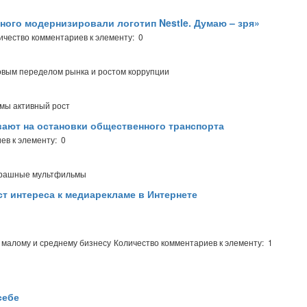
много модернизировали логотип Nestle. Думаю – зря»
ичество комментариев к элементу: 0
новым переделом рынка и ростом коррупции
мы активный рост
вают на остановки общественного транспорта
ев к элементу: 0
трашные мультфильмы
т интереса к медиарекламе в Интернете
 малому и среднему бизнесу
Количество комментариев к элементу: 1
себе