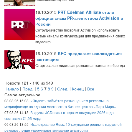
16.10.2015
PRT Edelman Affiliate стало
официальным PR-агентством Activision в
России
Сотрудничество позволит Activision использовать
новые каналы коммуникации для продвижения своих
видеоигр
16.10.2015
KFC предлагает наслаждаться
настоящим
Стартовала имиджевая рекламная кампания бренда
Новости 121 - 140 из 949
Начало
|
Пред.
|
5
6
7
8
9
|
След.
|
Конец
|
Все
Самое актуальное
08.08.26 15:08
«Яндекс» займётся размещением рекламы на
медиафасаде на здании московского бизнес-центра «Парк Мира»
07.08.26 14:18
Выручка JCDecaux в первом полугодии 2026 года
составила €1,95 млрд
06.08.26 13:55
Исследование Russ: 10-секундные ролики в наружной
рекламе лучше удерживают внимание аудитории