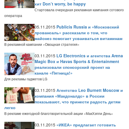
хит Don’t worry, be happy
Стартовала очередная рекламная кампания сотового
оператора
05.11.2015
Publicis Russia и «Московский
провансаль» рассказали о том, что
майонез помогает усваиваться витаминам
В рекламной кампании «Овощная стратегия»
03.11.2015
LG Electronics и агентства Arena
Magic Box и Havas Sports & Entertainment
реализовали спонсорский проект на
канале «Пятница!»
Для рекламы гаджетов LG
03.11.2015
Агентство Leo Burnett Moscow и
компания «Макдоналдс» в России
показывают, что принести радость детям
легко
В рекламе ежегодной благотворительной акции «МакХэппи День»
03.11.2015
«ИКЕА» предлагает готовить