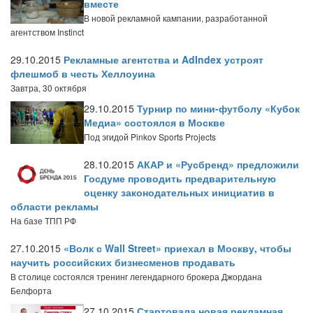
вместе
В новой рекламной кампании, разработанной
агентством Instinct
29.10.2015
Рекламные агентства и AdIndex устроят
флешмоб в честь Хеллоуина
Завтра, 30 октября
29.10.2015
Турнир по мини-футболу «Кубок
Медиа» состоялся в Москве
Под эгидой Pinkov Sports Projects
28.10.2015
АКАР и «Русбренд» предложили
Госдуме проводить предварительную
оценку законодательных инициатив в
области рекламы
На базе ТПП РФ
27.10.2015
«Волк с Wall Street» приехал в Москву, чтобы
научить российских бизнесменов продавать
В столице состоялся тренинг легендарного брокера Джордана
Белфорта
27.10.2015
Стартовала новая рекламная