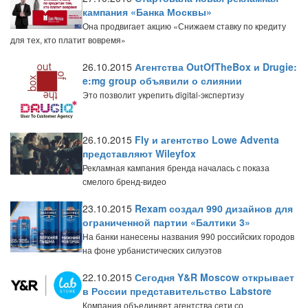
кампания «Банка Москвы»
Она продвигает акцию «Снижаем ставку по кредиту
для тех, кто платит вовремя»
26.10.2015
Агентства OutOfTheBox и Drugie:
e:mg group объявили о слиянии
Это позволит укрепить digital-экспертизу
26.10.2015
Fly и агентство Lowe Adventa
представляют Wileyfox
Рекламная кампания бренда началась с показа
смелого бренд-видео
23.10.2015
Rexam создал 990 дизайнов для
ограниченной партии «Балтики 3»
На банки нанесены названия 990 российских городов
на фоне урбанистических силуэтов
22.10.2015
Сегодня Y&R Moscow открывает
в России представительство Labstore
Компания объединяет агентства сети со